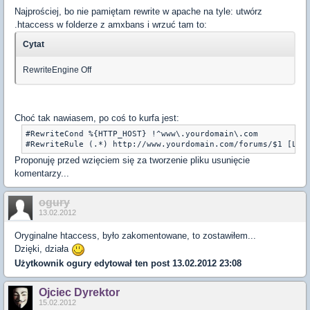
Najprościej, bo nie pamiętam rewrite w apache na tyle: utwórz
.htaccess w folderze z amxbans i wrzuć tam to:
Cytat
RewriteEngine Off
Choć tak nawiasem, po coś to kurfa jest:
#RewriteCond %{HTTP_HOST} !^www\.yourdomain\.com

#RewriteRule (.*) http://www.yourdomain.com/forums/$1 [L,R
Proponuję przed wzięciem się za tworzenie pliku usunięcie
komentarzy...
ogury
13.02.2012
Oryginalne htaccess, było zakomentowane, to zostawiłem...
Dzięki, działa
Użytkownik
ogury
edytował ten post 13.02.2012 23:08
Ojciec Dyrektor
15.02.2012