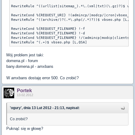
RewriteRule ^((urllist|sitemap_).*\.(xml|txt)(\.gz)?)$ vbse
RewriteCond %{REQUEST_URI} !(admincp/|modcp/|cron|vbseo_sit
RewriteRule ^((archive/)?(.*\.php(/.*)?))$ vbseo.php [L,QSA
RewriteCond %{REQUEST_FILENAME} !-f

RewriteCond %{REQUEST_FILENAME} !-d

RewriteCond %{REQUEST_FILENAME} !/(admincp|modcp|clientscri
Mój problem jest taki:
domena.pl - forum
bany.domena.pl - amxbans
W amxbans dostaję error 500. Co zrobić?
Portek
13.02.2012
'ogury', dnia 13 Lut 2012 - 21:13, napisał:
Co zrobić?
Puknąć się w głowę?