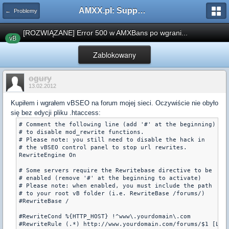
AMXX.pl: Support AMX Mod X i SourceMod
← Problemy
[ROZWIĄZANE] Error 500 w AMXBans po wgrani...
vB
Zablokowany
ogury
13.02.2012
Kupiłem i wgrałem vBSEO na forum mojej sieci. Oczywiście nie obyło
się bez edycji pliku .htaccess:
# Comment the following line (add '#' at the beginning)

# to disable mod_rewrite functions.

# Please note: you still need to disable the hack in

# the vBSEO control panel to stop url rewrites.

RewriteEngine On

# Some servers require the Rewritebase directive to be

# enabled (remove '#' at the beginning to activate)

# Please note: when enabled, you must include the path

# to your root vB folder (i.e. RewriteBase /forums/)

#RewriteBase /

#RewriteCond %{HTTP_HOST} !^www\.yourdomain\.com

#RewriteRule (.*) http://www.yourdomain.com/forums/$1 [L,R=