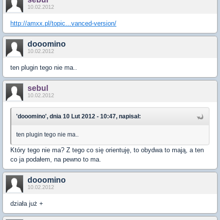
10.02.2012
http://amxx.pl/topic...vanced-version/
dooomino
10.02.2012
ten plugin tego nie ma..
sebul
10.02.2012
'dooomino', dnia 10 Lut 2012 - 10:47, napisał:
ten plugin tego nie ma..
Który tego nie ma? Z tego co się orientuję, to obydwa to mają, a ten
co ja podałem, na pewno to ma.
dooomino
10.02.2012
działa już +