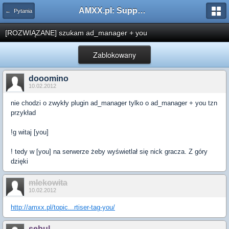
AMXX.pl: Support AMX Mod X i SourceMod
← Pytania
[ROZWIĄZANE] szukam ad_manager + you
Zablokowany
dooomino
10.02.2012
nie chodzi o zwykły plugin ad_manager tylko o ad_manager + you tzn
przykład
!g witaj [you]
! tedy w [you] na serwerze żeby wyświetlał się nick gracza. Z góry
dzięki
mlekowita
10.02.2012
http://amxx.pl/topic...rtiser-tag-you/
sebul