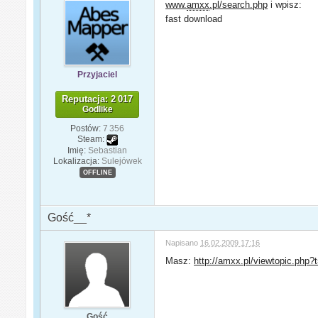
www.
amxx
.pl/search.php
i wpisz:
fast download
Przyjaciel
Reputacja: 2 017
Godlike
Postów:
7 356
Steam:
Imię:
Sebastian
Lokalizacja:
Sulejówek
OFFLINE
Gość__*
Napisano
16.02.2009 17:16
Masz:
http://amxx.pl/viewtopic.php?
Gość