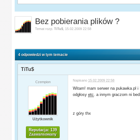
Bez pobierania plików ?
Temat rozp.
TiTu$
,
15.02.2009 22:58
4 odpowiedzi w tym temacie
TiTu$
Napisano
15.02.2009 22:58
Czempion
Witam! mam serwer na pukawka.pl i k
odgłosy
etc
. a innym graczom ni bed
z góry thx
Użytkownik
Reputacja: 139
Zaawansowany