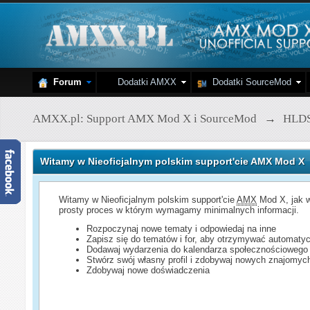
Forum
Dodatki AMXX
Dodatki SourceMod
AMXX.pl: Support AMX Mod X i SourceMod
→
HLD
Witamy w Nieoficjalnym polskim support'cie AMX Mod X
Witamy w Nieoficjalnym polskim support'cie
AMX
Mod X, jak w
prosty proces w którym wymagamy minimalnych informacji.
Rozpoczynaj nowe tematy i odpowiedaj na inne
Zapisz się do tematów i for, aby otrzymywać automatyc
Dodawaj wydarzenia do kalendarza społecznościowego
Stwórz swój własny profil i zdobywaj nowych znajomyc
Zdobywaj nowe doświadczenia