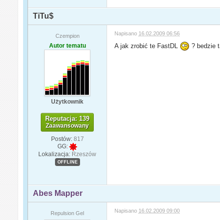
TiTu$
Napisano
16.02.2009 06:56
Czempion
Autor tematu
A jak zrobić te FastDL
? bedzie t
Użytkownik
Reputacja: 139
Zaawansowany
Postów:
817
GG:
Lokalizacja:
Rzeszów
OFFLINE
Abes Mapper
Napisano
16.02.2009 09:00
Repulsion Gel