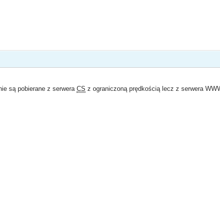
 nie są pobierane z serwera
CS
z ograniczoną prędkością lecz z serwera WWW