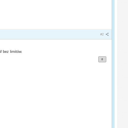
#2
 bez limitów.
0