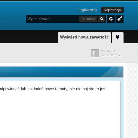
Logowanie »
Rejestracja
Ten temat
Wyświetl nową zawartość
powiadać lub zakładać nowe tematy, ale nie bój się to jest