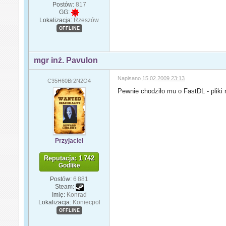
Postów:
817
GG:
Lokalizacja:
Rzeszów
OFFLINE
mgr inż. Pavulon
Napisano
15.02.2009 23:13
C35H60Br2N2O4
Pewnie chodziło mu o FastDL - pliki
Przyjaciel
Reputacja: 1 742
Godlike
Postów:
6 881
Steam:
Imię:
Konrad
Lokalizacja:
Koniecpol
OFFLINE