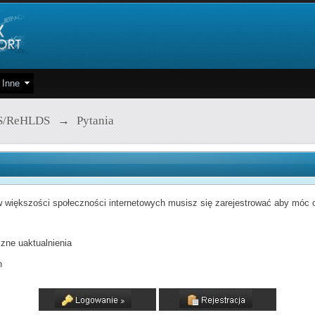
Inne
S/ReHLDS
→
Pytania
 większości społeczności internetowych musisz się zarejestrować aby móc od
zne uaktualnienia
h