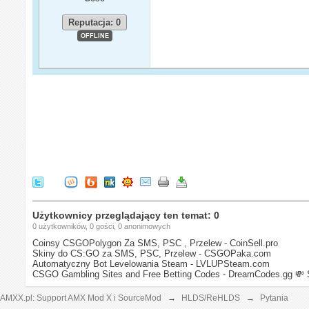
Reputacja: 0
OFFLINE
Użytkownicy przeglądający ten temat: 0
0 użytkowników, 0 gości, 0 anonimowych
Coinsy CSGOPolygon Za SMS, PSC , Przelew - CoinSell.pro
Skiny do CS:GO za SMS, PSC, Przelew - CSGOPaka.com
Automatyczny Bot Levelowania Steam - LVLUPSteam.com
CSGO Gambling Sites and Free Betting Codes - DreamCodes.gg
💸 
AMXX.pl: Support AMX Mod X i SourceMod
→
HLDS/ReHLDS
→
Pytania