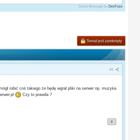
Guest Message by
DevFuse
Temat jest zamknięty
#1
mógł robić coś takiego że będę wgrał pliki na serwer np. muzyka
serwer.pl
Czy to prawda ?
0