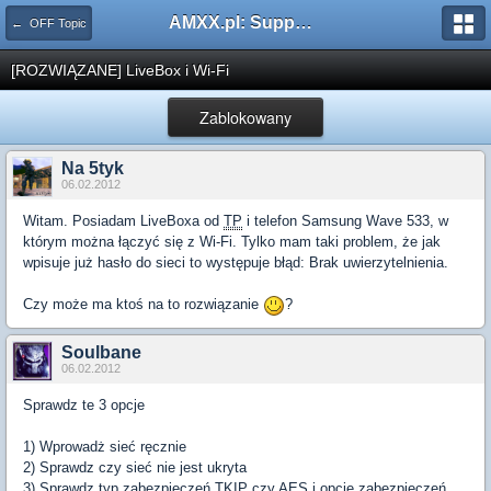
AMXX.pl: Support AMX Mod X i SourceMod
← OFF Topic
[ROZWIĄZANE] LiveBox i Wi-Fi
Zablokowany
Na 5tyk
06.02.2012
Witam. Posiadam LiveBoxa od
TP
i telefon Samsung Wave 533, w
którym można łączyć się z Wi-Fi. Tylko mam taki problem, że jak
wpisuje już hasło do sieci to występuje błąd: Brak uwierzytelnienia.
Czy może ma ktoś na to rozwiązanie
?
Soulbane
06.02.2012
Sprawdz te 3 opcje
1) Wprowadż sieć ręcznie
2) Sprawdz czy sieć nie jest ukryta
3) Sprawdz typ zabezpieczeń TKIP czy AES i opcje zabezpieczeń