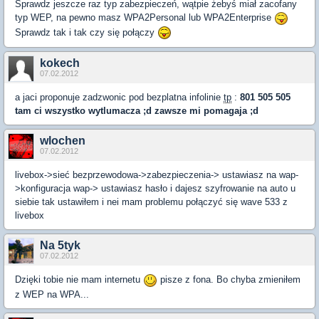
Sprawdz jeszcze raz typ zabezpieczeń, wątpie żebyś miał zacofany
typ WEP, na pewno masz WPA2Personal lub WPA2Enterprise
Sprawdz tak i tak czy się połączy
kokech
07.02.2012
a jaci proponuje zadzwonic pod bezplatna infolinie
tp
:
801 505 505
tam ci wszystko wytlumacza ;d zawsze mi pomagaja ;d
wlochen
07.02.2012
livebox->sieć bezprzewodowa->zabezpieczenia-> ustawiasz na wap-
>konfiguracja wap-> ustawiasz hasło i dajesz szyfrowanie na auto u
siebie tak ustawiłem i nei mam problemu połączyć się wave 533 z
livebox
Na 5tyk
07.02.2012
Dzięki tobie nie mam internetu
pisze z fona. Bo chyba zmieniłem
z WEP na WPA...