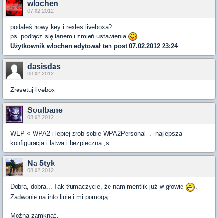
wlochen
07.02.2012
podałeś nowy key i resles liveboxa?
ps. podłącz się lanem i zmień ustawienia
Użytkownik
wlochen
edytował ten post 07.02.2012 23:24
dasisdas
08.02.2012
Zresetuj livebox
Soulbane
08.02.2012
WEP < WPA2 i lepiej zrob sobie WPA2Personal -.- najlepsza
konfiguracja i latwa i bezpieczna ;s
Na 5tyk
08.02.2012
Dobra, dobra... Tak tłumaczycie, że nam mentlik już w głowie
.
Zadwonie na info linie i mi pomogą.
Można zamknąć.