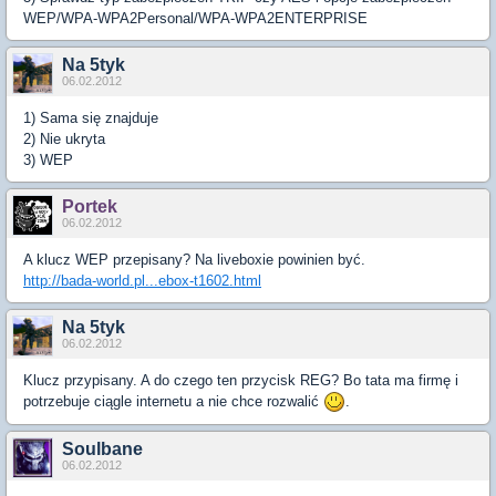
WEP/WPA-WPA2Personal/WPA-WPA2ENTERPRISE
Na 5tyk
06.02.2012
1) Sama się znajduje
2) Nie ukryta
3) WEP
Portek
06.02.2012
A klucz WEP przepisany? Na liveboxie powinien być.
http://bada-world.pl...ebox-t1602.html
Na 5tyk
06.02.2012
Klucz przypisany. A do czego ten przycisk REG? Bo tata ma firmę i
potrzebuje ciągle internetu a nie chce rozwalić
.
Soulbane
06.02.2012