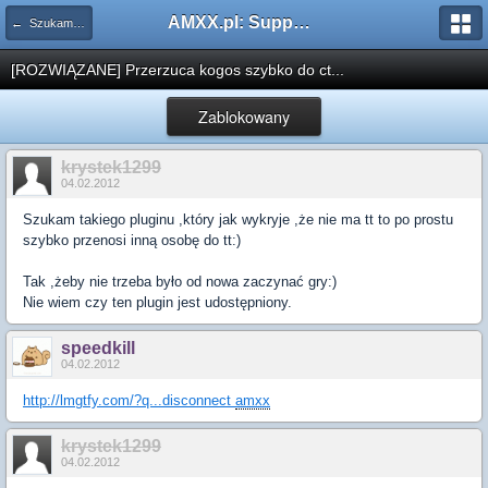
AMXX.pl: Support AMX Mod X i SourceMod
← Szukam pluginu
[ROZWIĄZANE] Przerzuca kogos szybko do ct...
Zablokowany
krystek1299
04.02.2012
Szukam takiego pluginu ,który jak wykryje ,że nie ma tt to po prostu
szybko przenosi inną osobę do tt:)
Tak ,żeby nie trzeba było od nowa zaczynać gry:)
Nie wiem czy ten plugin jest udostępniony.
speedkill
04.02.2012
http://lmgtfy.com/?q...disconnect
amxx
krystek1299
04.02.2012