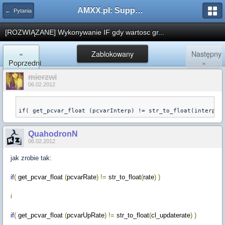
AMXX.pl: Support AMX Mod X i SourceMod
← Pytania
[ROZWIĄZANE] Wykonywanie IF gdy wartosc gr...
«
Zablokowany
Następny
Poprzedni
»
mierzwi
06.02.2012
if( get_pcvar_float (pcvarInterp) != str_to_float(interp) 
QuahodronN
06.02.2012
jak zrobie tak:
if
(
get_pcvar_float
(
pcvarRate
)
!=
str_to_float
(
rate
)
)
i
if
(
get_pcvar_float
(
pcvarUpRate
)
!=
str_to_float
(
cl_updaterate
)
)