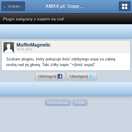
AMXX.pl: Support AMX Mod X i SourceMod
← Szukam pluginu
Plugin związany z expem na cod
MuffinMagnetic
31.01.2012
Szukam pluginu, który pokazuje ilość zdobytego expa za zabitą
osobą nad jej głową. Taki żółty napis "+(ilość expa)"
Udostępnij
Udostępnij
Pełna wersja
Polski