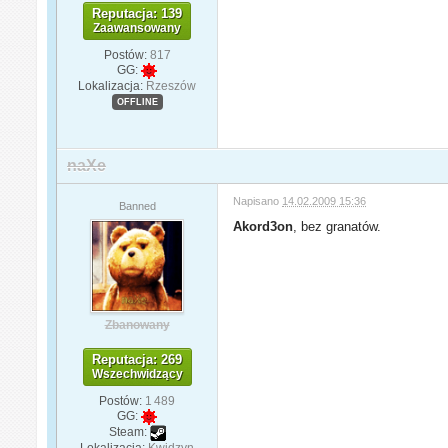
Reputacja: 139
Zaawansowany
Postów:
817
GG:
Lokalizacja:
Rzeszów
OFFLINE
naXe
Napisano
14.02.2009 15:36
Banned
Akord3on
, bez granatów.
Zbanowany
Reputacja: 269
Wszechwidzący
Postów:
1 489
GG:
Steam:
Lokalizacja:
Kwidzyn