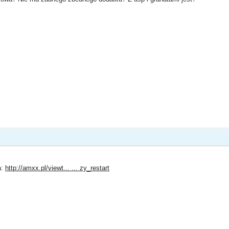
a:
http://amxx.pl/viewt... ... zy_restart