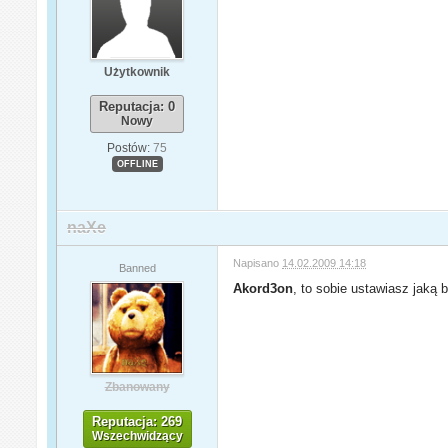
Użytkownik
Reputacja: 0
Nowy
Postów:
75
OFFLINE
naXe
Napisano
14.02.2009 14:18
Banned
Akord3on
, to sobie ustawiasz jaką 
Zbanowany
Reputacja: 269
Wszechwidzący