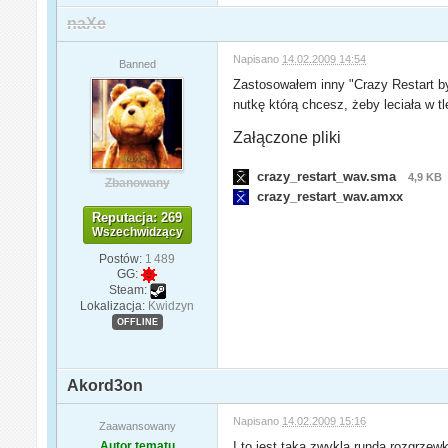
naXe
Napisano
14.02.2009 14:54
Banned
Zastosowałem inny "Crazy Restart 
nutkę którą chcesz, żeby leciała w t
Załączone pliki
crazy_restart_wav.sma
4,9 KB
Zbanowany
crazy_restart_wav.amxx
Reputacja: 269
Wszechwidzący
Postów:
1 489
GG:
Steam:
Lokalizacja:
Kwidzyn
OFFLINE
Akord3on
Napisano
14.02.2009 15:16
Zaawansowany
Autor tematu
I to jest taka zwykla runda rozgrze