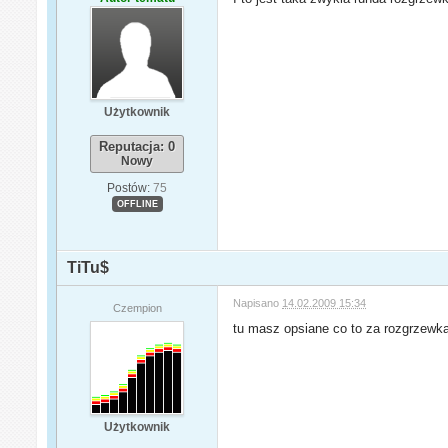
Użytkownik
Reputacja: 0
Nowy
Postów:
75
OFFLINE
TiTu$
Napisano
14.02.2009 15:34
Czempion
tu masz opsiane co to za rozgrzewk
Użytkownik