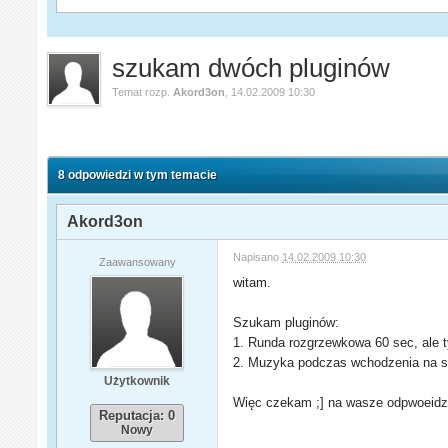
szukam dwóch pluginów
Temat rozp.
Akord3on
,
14.02.2009 10:30
8 odpowiedzi w tym temacie
Akord3on
Napisano
14.02.2009 10:30
Zaawansowany
witam.
Szukam pluginów:
1. Runda rozgrzewkowa 60 sec, ale t
2. Muzyka podczas wchodzenia na se
Użytkownik
Więc czekam ;] na wasze odpwoeidz
Reputacja: 0
Nowy