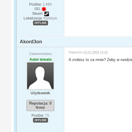
Postów:
1 489
GG:
Steam:
Lokalizacja:
Kwidzyn
OFFLINE
Akord3on
Napisano
14.02.2009 14:42
Zaawansowany
Autor tematu
A zrobisz to za mnie? Zeby w rundzie
Użytkownik
Reputacja: 0
Nowy
Postów:
75
OFFLINE