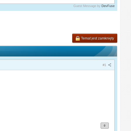
Guest Message by
DevFuse
Temat jest zamknięty
#1
0