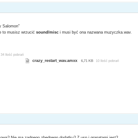
by Salomon"
le to musisz wrzucić
sound/misc
i musi być ona nazwana muzyczka.wav.
34 Ilość pobrań
crazy_restart_wav.amxx
6,71 KB
10 Ilość pobrań
wkowa? Nie ma zadnego zbednego dodatku? Z usp i granatami jest?