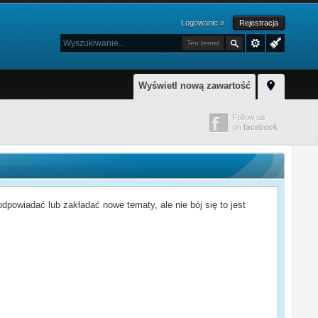
Logowanie »
Rejestracja
Ten temat
Wyświetl nową zawartość
powiadać lub zakładać nowe tematy, ale nie bój się to jest