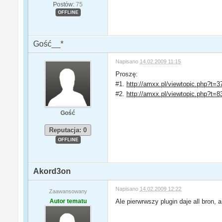
Postów:
75
OFFLINE
Gość__*
Napisano
14.02.2009 11:15
Proszę:
#1.
http://amxx.pl/viewtopic.php?t=3
#2.
http://amxx.pl/viewtopic.php?t=8
Gość
Reputacja: 0
OFFLINE
Akord3on
Napisano
14.02.2009 12:22
Zaawansowany
Autor tematu
Ale pierwrwszy plugin daje all bron, 