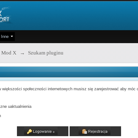
Inne
 Mod X
→
Szukam pluginu
 większości społeczności internetowych musisz się zarejestrować aby móc od
zne uaktualnienia
h