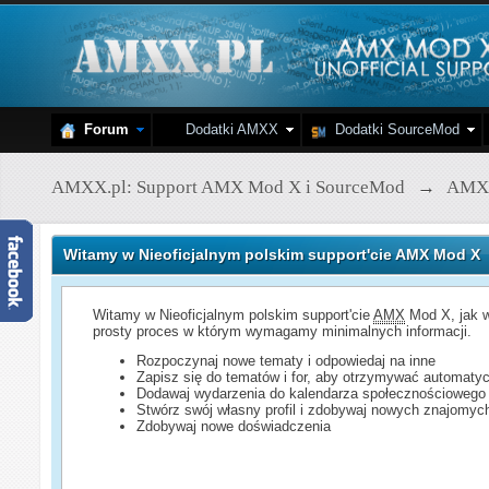
Forum
Dodatki AMXX
Dodatki SourceMod
AMXX.pl: Support AMX Mod X i SourceMod
→
AMX
Witamy w Nieoficjalnym polskim support'cie AMX Mod X
Witamy w Nieoficjalnym polskim support'cie
AMX
Mod X, jak w
prosty proces w którym wymagamy minimalnych informacji.
Rozpoczynaj nowe tematy i odpowiedaj na inne
Zapisz się do tematów i for, aby otrzymywać automatyc
Dodawaj wydarzenia do kalendarza społecznościowego
Stwórz swój własny profil i zdobywaj nowych znajomyc
Zdobywaj nowe doświadczenia