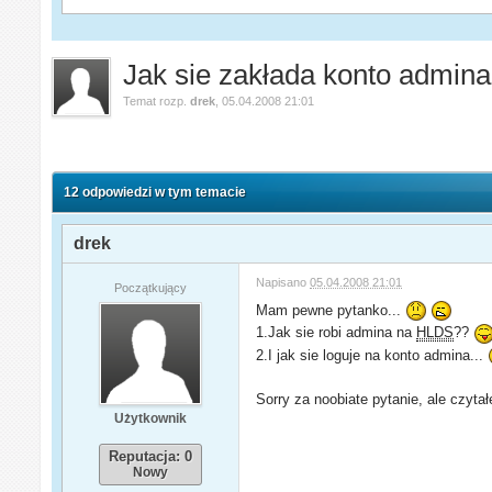
Jak sie zakłada konto admin
Temat rozp.
drek
,
05.04.2008 21:01
12 odpowiedzi w tym temacie
drek
Napisano
05.04.2008 21:01
Początkujący
Mam pewne pytanko...
1.Jak sie robi admina na
HLDS
??
2.I jak sie loguje na konto admina...
Sorry za noobiate pytanie, ale czytał
Użytkownik
Reputacja: 0
Nowy