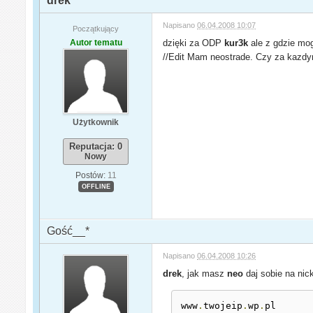
drek
Napisano
06.04.2008 10:07
Początkujący
Autor tematu
dzięki za ODP
kur3k
ale z gdzie mog
//Edit Mam neostrade. Czy za kazdy
Użytkownik
Reputacja: 0
Nowy
Postów:
11
OFFLINE
Gość__*
Napisano
06.04.2008 10:26
drek
, jak masz
neo
daj sobie na nic
www
.
twojeip
.
wp
.
pl