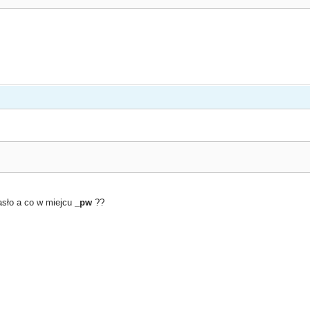
asło a co w miejcu
_pw
??