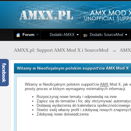
Forum
Dodatki AMXX
Dodatki SourceMod
AMXX.pl: Support AMX Mod X i SourceMod
→
AMX
Witamy w Nieoficjalnym polskim support'cie AMX Mod X
Witamy w Nieoficjalnym polskim support'cie
AMX
Mod X, jak w
prosty proces w którym wymagamy minimalnych informacji.
Rozpoczynaj nowe tematy i odpowiedaj na inne
Zapisz się do tematów i for, aby otrzymywać automatyc
Dodawaj wydarzenia do kalendarza społecznościowego
Stwórz swój własny profil i zdobywaj nowych znajomyc
Zdobywaj nowe doświadczenia