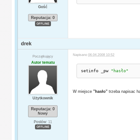
Gość
Reputacja: 0
OFFLINE
drek
Napisano
06.04.2008 10:52
Początkujący
Autor tematu
setinfo _pw 
"hasło"
W miejsce
"hasło"
trzeba napisac h
Użytkownik
Reputacja: 0
Nowy
Postów:
11
OFFLINE