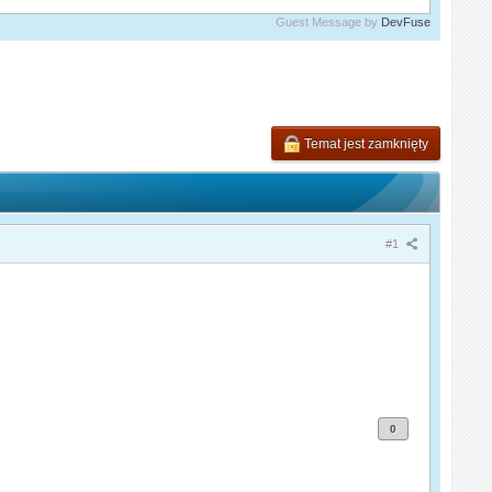
Guest Message by
DevFuse
Temat jest zamknięty
#1
0