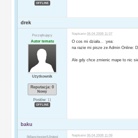
OFFLINE
drek
Napisano
06.04.2008 11:07
Początkujący
Autor tematu
O cos mi działa... :yea:
na razie mi pisze ze Admin Online: 
Ale gdy chce zmienic mape to nic sie
Użytkownik
Reputacja: 0
Nowy
Postów:
11
OFFLINE
baku
Napisano
06.04.2008 11:09
[M]anchester[U]nited