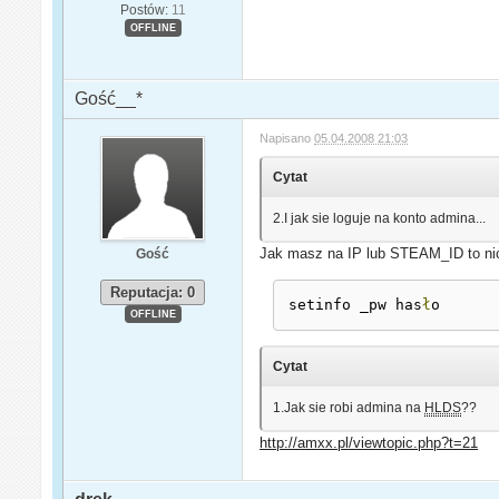
Postów:
11
OFFLINE
Gość__*
Napisano
05.04.2008 21:03
Cytat
2.I jak sie loguje na konto admina...
Jak masz na IP lub STEAM_ID to nic
Gość
Reputacja: 0
setinfo _pw has
ł
o
OFFLINE
Cytat
1.Jak sie robi admina na
HLDS
??
http://amxx.pl/viewtopic.php?t=21