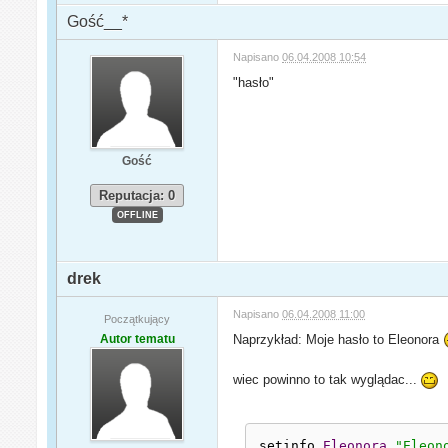
Gość__*
Napisano
06.04.2008 10:54
"hasło"
Gość
Reputacja: 0
OFFLINE
drek
Napisano
06.04.2008 11:00
Początkujący
Autor tematu
Naprzykład: Moje hasło to Eleonora
wiec powinno to tak wyglądac...
setinfo 
Eleonora
"Eleon