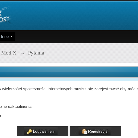
Inne
 Mod X
→
Pytania
 większości społeczności internetowych musisz się zarejestrować aby móc od
zne uaktualnienia
h