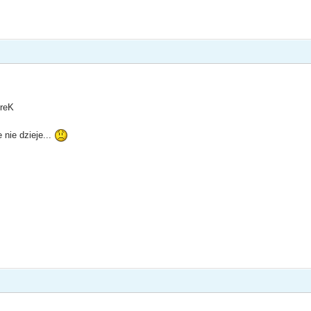
DreK
 nie dzieje...