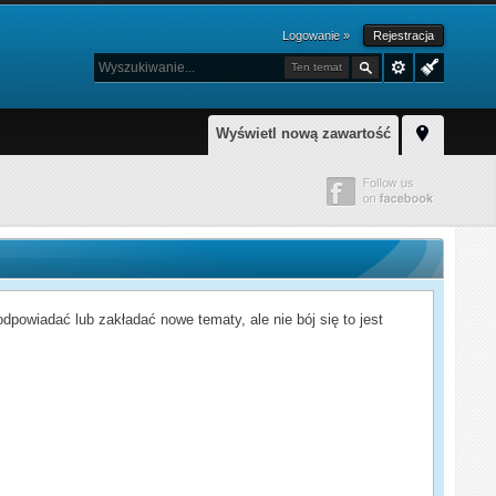
Logowanie »
Rejestracja
Ten temat
Wyświetl nową zawartość
powiadać lub zakładać nowe tematy, ale nie bój się to jest