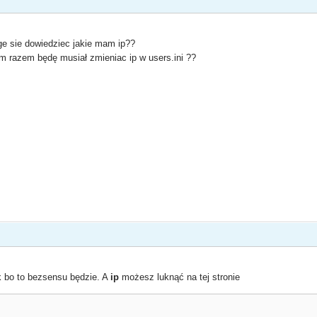
e sie dowiedziec jakie mam ip??
m razem będę musiał zmieniac ip w users.ini ??
k bo to bezsensu będzie. A
ip
możesz luknąć na tej stronie