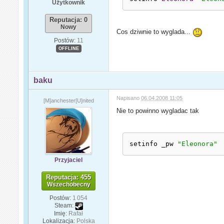
Użytkownik
Reputacja: 0
Nowy
Cos dziwnie to wyglada...
Postów:
11
OFFLINE
baku
Napisano
06.04.2008 11:05
[M]anchester[U]nited
Nie to powinno wygladac tak
setinfo _pw 
"Eleonora"
Przyjaciel
Reputacja: 455
Wszechobecny
Postów:
1 054
Steam:
Imię:
Rafał
Lokalizacja:
Polska