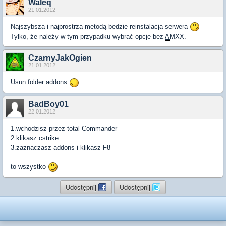
Waleq
21.01.2012
Najszybszą i najprostrzą metodą będzie reinstalacja serwera
Tylko, że należy w tym przypadku wybrać opcję bez
AMXX
.
CzarnyJakOgien
21.01.2012
Usun folder addons
BadBoy01
22.01.2012
1.wchodzisz przez total Commander
2.klikasz cstrike
3.zaznaczasz addons i klikasz F8
to wszystko
Udostępnij
Udostępnij