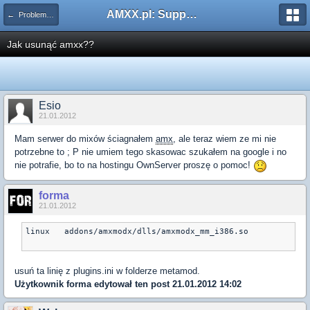
AMXX.pl: Support AMX Mod X i SourceMod
← Problemy z pluginami
Jak usunąć amxx??
Esio
21.01.2012
Mam serwer do mixów ściagnałem
amx
, ale teraz wiem ze mi nie
potrzebne to ; P nie umiem tego skasowac szukałem na google i no
nie potrafie, bo to na hostingu OwnServer proszę o pomoc!
forma
21.01.2012
linux   addons/amxmodx/dlls/amxmodx_mm_i386.so

usuń ta linię z plugins.ini w folderze metamod.
Użytkownik
forma
edytował ten post 21.01.2012 14:02