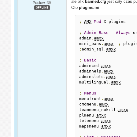
ale plik
banned.cfg
jest cały czas p
Postów:
39
Oto
plugins.ini
OFFLINE
;
AMX
Mod
 X plugins

;
Admin
Base
-
Always
 o
admin
.
amxx
mini_bans
.
amxx
;
 plugi
;
admin_sql
.
amxx
;
Basic
admincmd
.
amxx
adminhelp
.
amxx
adminslots
.
amxx
multilingual
.
amxx
;
Menus
menufront
.
amxx
cmdmenu
.
amxx
teammenu_nokill
.
amxx
plmenu
.
amxx
telemenu
.
amxx
mapsmenu
.
amxx