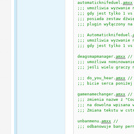
automaticknifeduel.
amxx
;;; umożliwia wyzwanie n
;;; gdy jest tylko 1 vs 
;;; posiada zestaw dźwię
;;; plugin wyłączony na 
;;; Automaticknifeduel.
;;; umożliwia wyzwanie n
;;; gdy jest tylko 1 vs 
deagsmapmanager.
amxx
 // 
;;; umożliwa nominowani
;;; jeśli wielu graczy n
;;; do_you_hear.
amxx
 // 
;;; bicie serca poniżej 
gamenamechanger.
amxx
 // 
;;; zmienia nazwe z "Co
;;; na dowolna wpisana 
;;; Zmiana tekstu w cst
unbanmenu.
amxx
 // 

;;; odbanowuje bany per