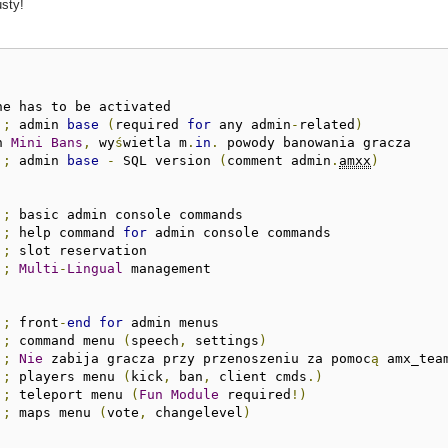
usty!
ne has to be activated

;
 admin 
base
(
required 
for
 any admin
-
related
)
n 
Mini
Bans
,
 wy
ś
wietla m
.
in
.
;
 admin 
base
-
 SQL version 
(
comment admin
.
amxx
)
;
 basic admin console commands

;
 help command 
for
 admin console commands

;
 slot reservation

;
Multi
-
Lingual
 management

;
 front
-
end
for
 admin menus

;
 command menu 
(
speech
,
 settings
)
;
Nie
 zabija gracza przy przenoszeniu za pomoc
ą
 amx_team
;
 players menu 
(
kick
,
 ban
,
 client cmds
.)
;
 teleport menu 
(
Fun
Module
 required
!)
;
 maps menu 
(
vote
,
 changelevel
)