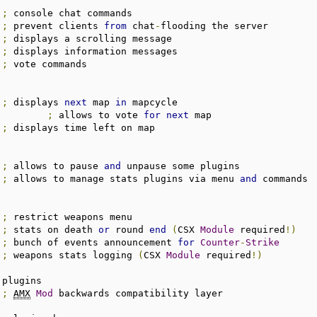
;
 console chat commands

;
 prevent clients 
from
 chat
-
flooding the server

;
 displays a scrolling message

;
 displays information messages

;
 vote commands

;
 displays 
next
 map 
in
;
 allows to vote 
for
next
 map

;
 displays time left on map

;
 allows to pause 
and
 unpause some plugins

;
 allows to manage stats plugins via menu 
and
 commands

;
 restrict weapons menu

;
 stats on death 
or
 round 
end
(
CSX 
Module
 required
!)
;
 bunch of events announcement 
for
Counter
-
Strike
;
 weapons stats logging 
(
CSX 
Module
 required
!)
;
AMX
Mod
 backwards compatibility layer
