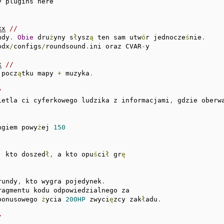
y plugins here

xx
// 
ndy
.
Obie
 dru
ż
yny s
ł
ysz
ą
 ten sam utw
ó
r jednocze
ś
nie
.
odx
/
configs
/
roundsound
.
ini oraz CVAR
-
y

x
//
 pocz
ą
tku mapy 
+
 muzyka
.
/ 
ietla ci cyferkowego ludzika z informacjami
,
 gdzie oberwa
ngiem powy
ż
ej 
150
,
 kto doszed
ł,
 a kto opu
ś
ci
ł
 gr
ę
rundy
,
 kto wygra pojedynek
.
bonusowego 
ż
ycia 
200HP
 zwyci
ę
zcy zak
ł
adu
.
/