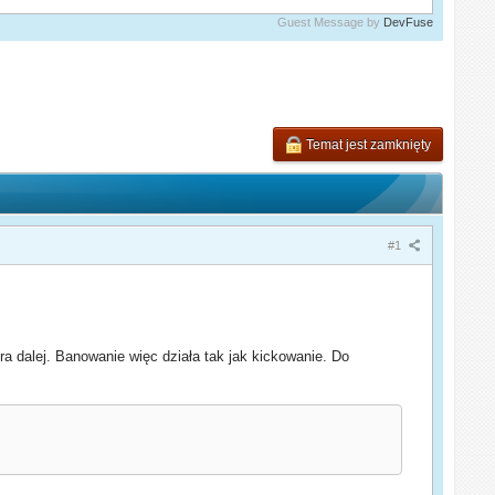
Guest Message by
DevFuse
Temat jest zamknięty
#1
a dalej. Banowanie więc działa tak jak kickowanie. Do