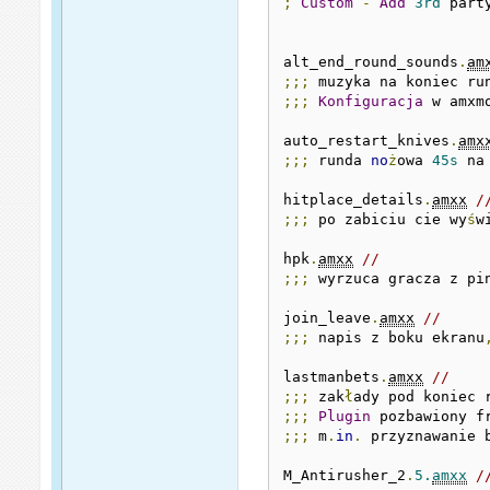
;
Custom
-
Add
3rd
 part
alt_end_round_sounds
.
am
;;;
 muzyka na koniec ru
;;;
Konfiguracja
 w amxm
auto_restart_knives
.
amx
;;;
 runda 
no
ż
owa 
45s
 na
hitplace_details
.
amxx
/
;;;
 po zabiciu cie wy
ś
w
hpk
.
amxx
// 
;;;
 wyrzuca gracza z pi
join_leave
.
amxx
// 
;;;
 napis z boku ekranu
lastmanbets
.
amxx
// 
;;;
 zak
ł
ady pod koniec 
;;;
Plugin
;;;
 m
.
in
.
 przyznawanie 
M_Antirusher_2
.
5.
amxx
/