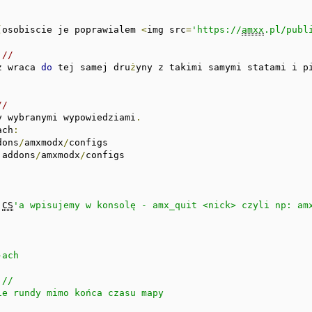
(
osobiscie je poprawialem 
<
img src
=
'https://
amxx
.pl/publ
//
z wraca 
do
 tej samej dru
ż
yny z takimi samymi statami i p
// 
y wybranymi wypowiedziami
.
ach
:
dons
/
amxmodx
/
 addons
/
amxmodx
/
configs

 
CS
'a wpisujemy w konsolę - amx_quit <nick> czyli np: amx


ach

 // 

e rundy mimo końca czasu mapy
