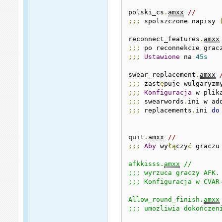
polski_cs
.
amxx
// 
;;;
 spolszczone napisy 
reconnect_features
.
amxx
;;;
 po reconnekcie grac
;;;
Ustawione
 na 
45s
swear_replacement
.
amxx
;;;
 zast
ę
puje wulgaryzm
;;;
Konfiguracja
 w plik
;;;
 swearwords
.
ini w ad
;;;
 replacements
.
ini 
do
quit
.
amxx
//
;;;
Aby
 wy
łą
czy
ć
 graczu
afkkisss.
amxx
 //

;;; wyrzuca graczy AFK. 
;;; Konfiguracja w CVAR-
Allow_round_finish.
amxx
;;; umożliwia dokończeni