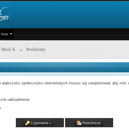
Inne
 Mod X
→
Problemy
 większości społeczności internetowych musisz się zarejestrować aby móc od
zne uaktualnienia
h