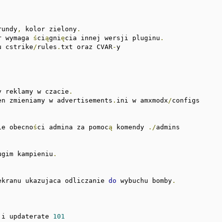
rundy
,
 kolor zielony
.
r wymaga 
ś
ci
ą
gni
ę
cia innej wersji pluginu
.
u cstrike
/
rules
.
txt oraz CVAR
-
y

y reklamy w czacie
.
en zmieniamy w advertisements
.
ini w amxmodx
/
configs

ie obecno
ś
ci admina za pomoc
ą
 komendy 
./
admins

ugim kampieniu
.
ekranu ukazujaca odliczanie 
do
 wybuchu bomby
.
 i updaterate 
101