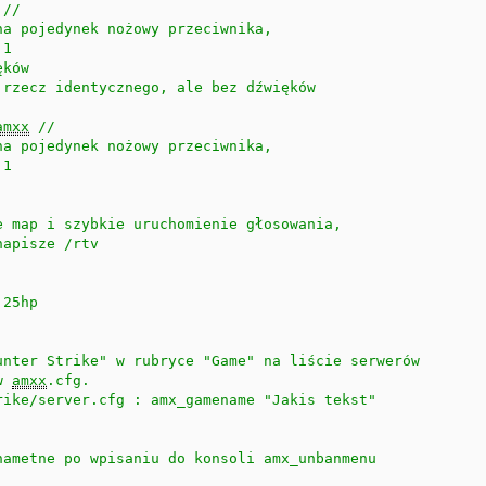
 // 

a pojedynek nożowy przeciwnika,

1

ków

rzecz identycznego, ale bez dźwięków

amxx
 //

a pojedynek nożowy przeciwnika,

1



e map i szybkie uruchomienie głosowania,

apisze /rtv



25hp



unter Strike" w rubryce "Game" na liście serwerów 

w 
amxx
.cfg.

rike/server.cfg : amx_gamename "Jakis tekst"

nametne po wpisaniu do konsoli amx_unbanmenu
