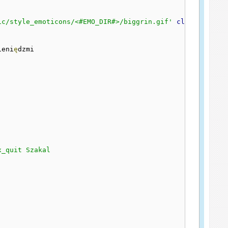
ic/style_emoticons/<#EMO_DIR#>/biggrin.gif'
class
=
'bbc_e
ieni
ę
_quit Szakal
