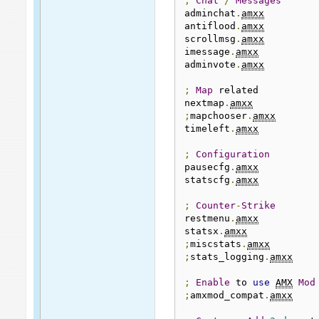
;
Chat
/
Messages
adminchat
.
amxx
antiflood
.
amxx
scrollmsg
.
amxx
imessage
.
amxx
adminvote
.
amxx
;
Map
 related

nextmap
.
amxx
;
mapchooser
.
amxx
timeleft
.
amxx
;
Configuration
pausecfg
.
amxx
statscfg
.
amxx
;
Counter
-
Strike
restmenu
.
amxx
statsx
.
amxx
;
miscstats
.
amxx
;
stats_logging
.
amxx
;
Enable
 to 
use
AMX
Mod
;
amxmod_compat
.
amxx