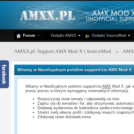
Forum
Dodatki AMXX
Dodatki SourceMod
AMXX.pl: Support AMX Mod X i SourceMod
→
AMX
Witamy w Nieoficjalnym polskim support'cie AMX Mod X
Witamy w Nieoficjalnym polskim support'cie
AMX
Mod X, jak w
prosty proces w którym wymagamy minimalnych informacji.
Rozpoczynaj nowe tematy i odpowiedaj na inne
Zapisz się do tematów i for, aby otrzymywać automatyc
Dodawaj wydarzenia do kalendarza społecznościowego
Stwórz swój własny profil i zdobywaj nowych znajomyc
Zdobywaj nowe doświadczenia