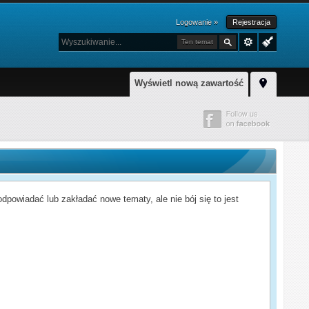
Logowanie »
Rejestracja
Ten temat
Wyświetl nową zawartość
powiadać lub zakładać nowe tematy, ale nie bój się to jest