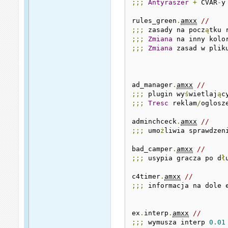
;;;
Antyraszer
+
 CVAR
-
y

rules_green
.
amxx
// 
;;;
 zasady na pocz
ą
tku 
;;;
Zmiana
 na inny kolo
;;;
Zmiana
 zasad w plik
ad_manager
.
amxx
// 
;;;
 plugin wy
ś
wietlaj
ą
c
;;;
Tresc
 reklam
/
oglosz
adminchceck
.
amxx
// 
;;;
 umo
ż
liwia sprawdzen
bad_camper
.
amxx
// 
;;;
 usypia gracza po d
ł
c4timer
.
amxx
// 
;;;
 informacja na dole 
ex
.
interp
.
amxx
// 
;;;
 wymusza interp 
0.01