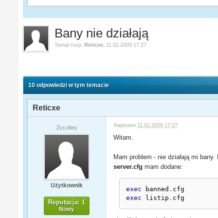
Bany nie działają
Temat rozp.
Reticxe
,
11.02.2009 17:27
10 odpowiedzi w tym temacie
Reticxe
Napisano
11.02.2009 17:27
Życzliwy
Witam.
Mam problem - nie działają mi bany. 
server.cfg
mam dodane:
Użytkownik
exec
 banned
.
exec
 listip
.
cfg
Reputacja: 1
Nowy