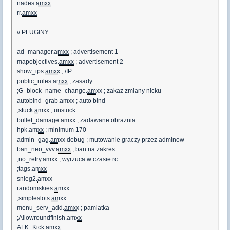
nades.
amxx
rr.
amxx
// PLUGINY
ad_manager.
amxx
; advertisement 1
mapobjectives.
amxx
; advertisement 2
show_ips.
amxx
; /IP
public_rules.
amxx
; zasady
;G_block_name_change.
amxx
; zakaz zmiany nicku
autobind_grab.
amxx
; auto bind
;stuck.
amxx
; unstuck
bullet_damage.
amxx
; zadawane obraznia
hpk.
amxx
; minimum 170
admin_gag.
amxx
debug ; mutowanie graczy przez adminow
ban_neo_vvv.
amxx
; ban na zakres
;no_retry.
amxx
; wyrzuca w czasie rc
;tags.
amxx
snieg2.
amxx
randomskies.
amxx
;simpleslots.
amxx
menu_serv_add.
amxx
; pamiatka
;Allowroundfinish.
amxx
AFK_Kick.
amxx