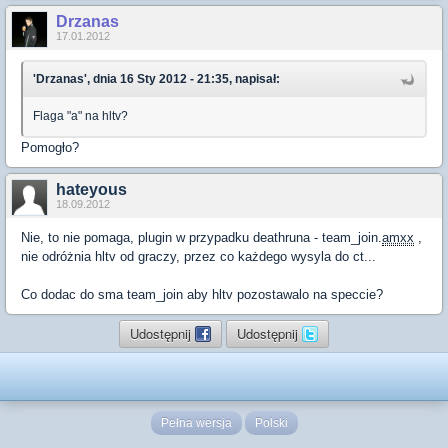
Drzanas
17.01.2012
'Drzanas', dnia 16 Sty 2012 - 21:35, napisał:
Flaga "a" na hltv?
Pomogło?
hateyous
18.09.2012
Nie, to nie pomaga, plugin w przypadku deathruna - team_join.
amxx
,
nie odróżnia hltv od graczy, przez co każdego wysyla do ct...
Co dodac do sma team_join aby hltv pozostawalo na speccie?
Udostępnij
Udostępnij
Pełna wersja
Polski