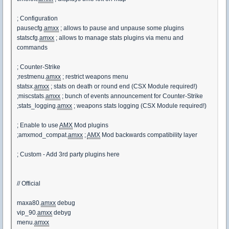
; Configuration
pausecfg.
amxx
; allows to pause and unpause some plugins
statscfg.
amxx
; allows to manage stats plugins via menu and
commands
; Counter-Strike
;restmenu.
amxx
; restrict weapons menu
statsx.
amxx
; stats on death or round end (CSX Module required!)
;miscstats.
amxx
; bunch of events announcement for Counter-Strike
;stats_logging.
amxx
; weapons stats logging (CSX Module required!)
; Enable to use
AMX
Mod plugins
;amxmod_compat.
amxx
;
AMX
Mod backwards compatibility layer
; Custom - Add 3rd party plugins here
// Official
maxa80.
amxx
debug
vip_90.
amxx
debyg
menu.
amxx