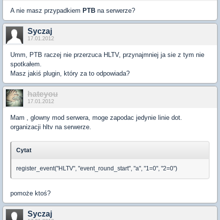
A nie masz przypadkiem
PTB
na serwerze?
Syczaj
17.01.2012
Umm, PTB raczej nie przerzuca HLTV, przynajmniej ja sie z tym nie
spotkałem.
Masz jakiś plugin, który za to odpowiada?
hateyou
17.01.2012
Mam , glowny mod serwera, moge zapodac jedynie linie dot.
organizacji hltv na serwerze.
Cytat
register_event("HLTV", "event_round_start", "a", "1=0", "2=0")
pomoże ktoś?
Syczaj