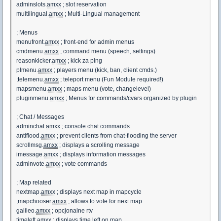
adminslots.
amxx
; slot reservation
multilingual.
amxx
; Multi-Lingual management
; Menus
menufront.
amxx
; front-end for admin menus
cmdmenu.
amxx
; command menu (speech, settings)
reasonkicker.
amxx
; kick za ping
plmenu.
amxx
; players menu (kick, ban, client cmds.)
;telemenu.
amxx
; teleport menu (Fun Module required!)
mapsmenu.
amxx
; maps menu (vote, changelevel)
pluginmenu.
amxx
; Menus for commands/cvars organized by plugin
; Chat / Messages
adminchat.
amxx
; console chat commands
antiflood.
amxx
; prevent clients from chat-flooding the server
scrollmsg.
amxx
; displays a scrolling message
imessage.
amxx
; displays information messages
adminvote.
amxx
; vote commands
; Map related
nextmap.
amxx
; displays next map in mapcycle
;mapchooser.
amxx
; allows to vote for next map
galileo.
amxx
; opcjonalne rtv
timeleft.
amxx
; displays time left on map