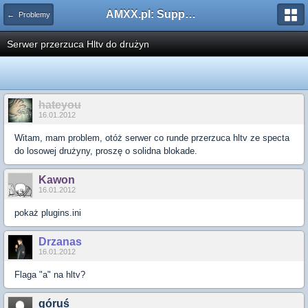
AMXX.pl: Support AMX Mod X i SourceMod
← Problemy
Serwer przerzuca Hltv do drużyn
hateyou
16.01.2012
Witam, mam problem, otóż serwer co runde przerzuca hltv ze specta
do losowej drużyny, proszę o solidna blokade.
Kawon
16.01.2012
pokaż plugins.ini
Drzanas
16.01.2012
Flaga "a" na hltv?
góruś