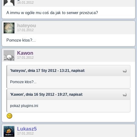
16.01.2012
A immu w ogóle mu coś da jak to serwer przeżuca?
hateyou
17.01.2012
Pomoze ktos?...
Kawon
17.01.2012
'hateyou', dnia 17 Sty 2012 - 13:21, napisał:
Pomoze ktos?...
'Kawon', dnia 16 Sty 2012 - 19:27, napisał:
pokaż plugins.ini
Lukasz5
17.01.2012