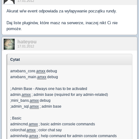
17.01.2012
Akurat w/w event odpowiada za wyłapywanie początku rundy.
Daj liste pluginów, które masz na serwerze, inaczej nikt Ci nie
pomoże.
hateyou
17.01.2012
Cytat
amxbans_core.
amxx
debug
amxbans_main.
amxx
debug
; Admin Base - Always one has to be activated
admin.
amxx
; admin base (required for any admin-related)
;mini_bans.
amxx
debug
;admin_sql.
amxx
; admin base
; Basic
admincmd.
amxx
; basic admin console commands
colorchat.
amxx
; color chat say
adminhelp.
amxx
; help command for admin console commands