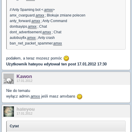
// Anty Spaming bot <.
amxx
>
amx_cvarguard.
amxx
; Blokuje zmiane polecen
anty_forward.
amxx
; Anty Command
dontsayips.
amxx
; Chat
dont_advertisement.
amxx
; Chat
autobuyfix.
amxx
; Anty crash
ban_net_packet_spammer.
amxx
podałem, a teraz mozesz pomóc
Użytkownik
hateyou
edytował ten post 17.01.2012 17:30
Kawon
17.01.2012
Nie do tematu
wyłącz admin.
amxx
jeśli masz amxbans
hateyou
17.01.2012
Cytat