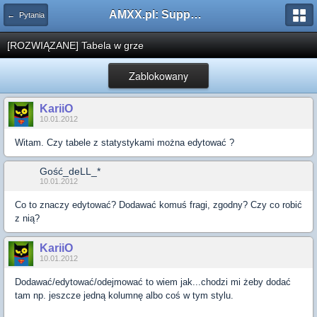
AMXX.pl: Support AMX Mod X i SourceMod
← Pytania
[ROZWIĄZANE] Tabela w grze
Zablokowany
KariiO
10.01.2012
Witam. Czy tabele z statystykami można edytować ?
Gość_deLL_*
10.01.2012
Co to znaczy edytować? Dodawać komuś fragi, zgodny? Czy co robić
z nią?
KariiO
10.01.2012
Dodawać/edytować/odejmować to wiem jak...chodzi mi żeby dodać
tam np. jeszcze jedną kolumnę albo coś w tym stylu.