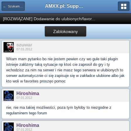
AMXX.pl: Support AMX Mod X i SourceMod
← Szukam pluginu
[ROZWIĄZANE] Dodawanie do ulubionych/favor...
Zablokowany
szuwar
07.01.2012
Witam mam pytanko bo nie jestem pewien czy wo gule taki plugin
istnieje załóżmy taką sytuacje np ktoś cie zaprosił do gry i ty
wchodzisz za nim na serwer i nie masz tego serwera w ulubionych to
serwer automatycznie ci się zapisuje się w zakładce ulubione albo jak
kto woli w favorites proszęo pomoc
Hiroshima
07.01.2012
nie, nie ma takiej możliwości, poza tym byłoby to niezgodne z
regulaminem tego forum
Hiroshima
07.01.2012