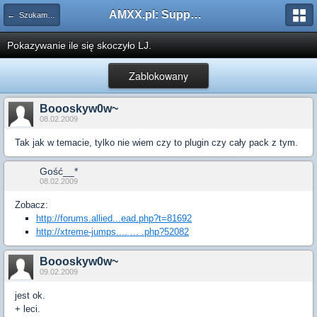
AMXX.pl: Support AMX Mod X i SourceMod
← Szukam pluginu
Pokazywanie ile się skoczyło LJ.
Zablokowany
Boooskyw0w~
08.02.2009
Tak jak w temacie, tylko nie wiem czy to plugin czy cały pack z tym.
Gość__*
08.02.2009
Zobacz:
http://forums.allied...ead.php?t=81692
http://xtreme-jumps.... ... .php?52082
Boooskyw0w~
09.02.2009
jest ok.
+ leci.