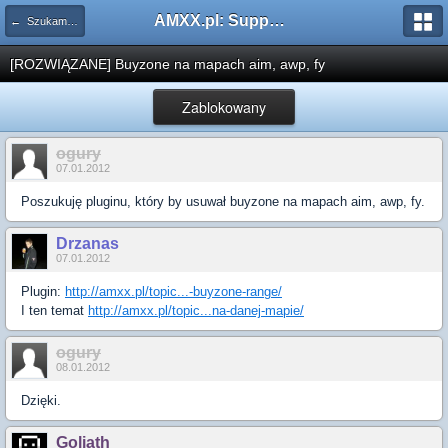
AMXX.pl: Support AMX Mod X i SourceMod
← Szukam pluginu
[ROZWIĄZANE] Buyzone na mapach aim, awp, fy
Zablokowany
ogury
07.01.2012
Poszukuję pluginu, który by usuwał buyzone na mapach aim, awp, fy.
Drzanas
07.01.2012
Plugin:
http://amxx.pl/topic...-buyzone-range/
I ten temat
http://amxx.pl/topic...na-danej-mapie/
ogury
08.01.2012
Dzięki.
Goliath