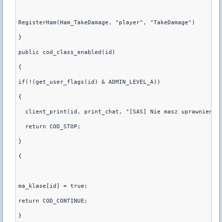
RegisterHam(Ham_TakeDamage, "player", "TakeDamage")
}
public cod_class_enabled(id)
{
if(!(get_user_flags(id) & ADMIN_LEVEL_A))
{
  client_print(id, print_chat, "[SAS] Nie masz uprawnien, 
  return COD_STOP;
}
{
ma_klase[id] = true;
return COD_CONTINUE;
}