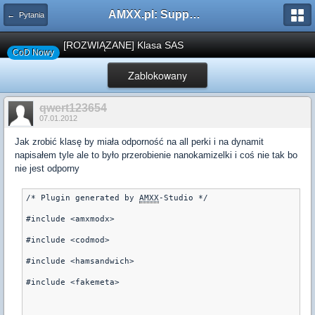
AMXX.pl: Support AMX Mod X i SourceMod
← Pytania
[ROZWIĄZANE] Klasa SAS
CoD Nowy
Zablokowany
qwert123654
07.01.2012
Jak zrobić klasę by miała odporność na all perki i na dynamit
napisałem tyle ale to było przerobienie nanokamizelki i coś nie tak bo
nie jest odporny
/* Plugin generated by 
AMXX
-Studio */
#include <amxmodx>
#include <codmod>
#include <hamsandwich>
#include <fakemeta>