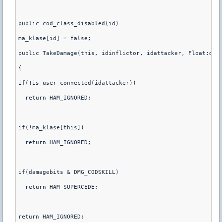
public cod_class_disabled(id)
ma_klase[id] = false;
public TakeDamage(this, idinflictor, idattacker, Float:dam
{
if(!is_user_connected(idattacker))
  return HAM_IGNORED;
if(!ma_klase[this])
  return HAM_IGNORED;
if(damagebits & DMG_CODSKILL)
  return HAM_SUPERCEDE;
return HAM_IGNORED;