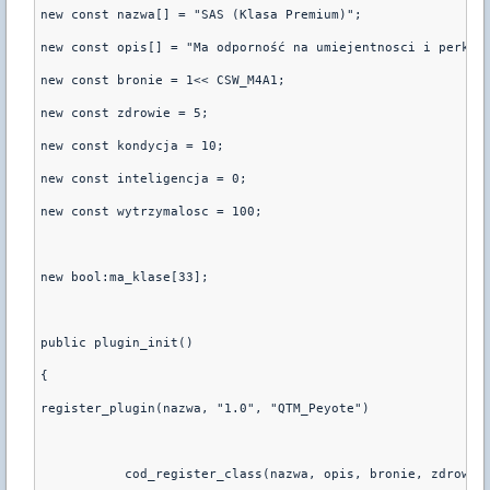
new const nazwa[] = "SAS (Klasa Premium)";
new const opis[] = "Ma odporność na umiejentnosci i perki 
new const bronie = 1<< CSW_M4A1;
new const zdrowie = 5;
new const kondycja = 10;
new const inteligencja = 0;
new const wytrzymalosc = 100;
new bool:ma_klase[33];
public plugin_init()
{
register_plugin(nazwa, "1.0", "QTM_Peyote")
	   cod_register_class(nazwa, opis, bronie, zdrowie