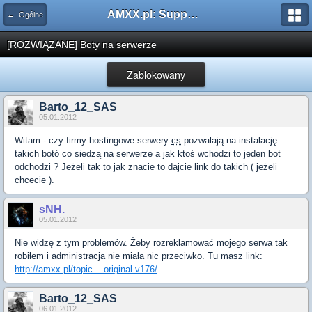
AMXX.pl: Support AMX Mod X i SourceMod
← Ogólne
[ROZWIĄZANE] Boty na serwerze
Zablokowany
Barto_12_SAS
05.01.2012
Witam - czy firmy hostingowe serwery
cs
pozwalają na instalację
takich botó co siedzą na serwerze a jak ktoś wchodzi to jeden bot
odchodzi ? Jeżeli tak to jak znacie to dajcie link do takich ( jeżeli
chcecie ).
sNH.
05.01.2012
Nie widzę z tym problemów. Żeby rozreklamować mojego serwa tak
robiłem i administracja nie miała nic przeciwko. Tu masz link:
http://amxx.pl/topic...-original-v176/
Barto_12_SAS
06.01.2012