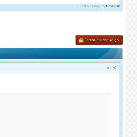
Guest Message by
DevFuse
Temat jest zamknięty
#1