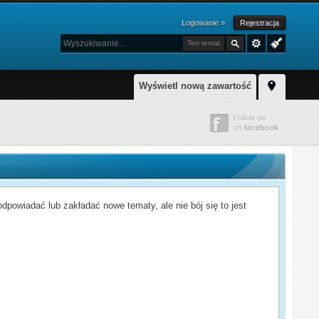
Logowanie »
Rejestracja
Ten temat
Wyświetl nową zawartość
powiadać lub zakładać nowe tematy, ale nie bój się to jest