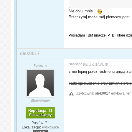
Nie dołuj mnie...
Przeczytaj może mój pierwszy post.
Posiadam TBM (inaczej PTB), które dzi
olek0017
Napisano
06.01.2012 01:18
Pomocny
z nie lepiej przez restmenu.
amxx
zai
badz sprawdzenie przy zmianie broni 
Użytkownik
olek0017
edytował ten
Zbanowany
Reputacja: 11
Początkujący
Postów:
71
Lokalizacja:
Pyskowice