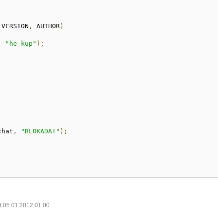
 VERSION
,
 AUTHOR
)
,
"he_kup"
);
chat
,
"BLOKADA!"
);
t 05.01.2012 01:00