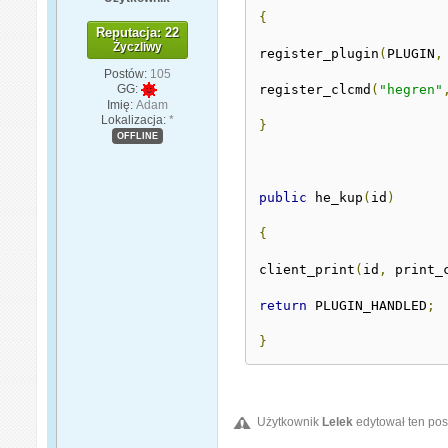
{
Reputacja: 22
Życzliwy
register_plugin
(
PLUGIN
,
Postów:
105
GG:
register_clcmd
(
"hegren"
Imię:
Adam
Lokalizacja:
*
}
OFFLINE
public
 he_kup
(
id
)
{
client_print
(
id
,
 print_
return
 PLUGIN_HANDLED
;
}
Użytkownik
Lelek
edytował ten pos