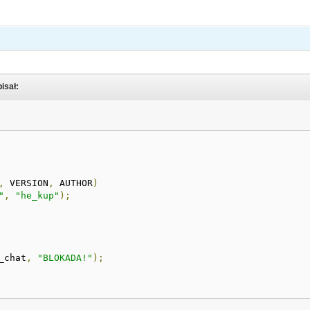
pisał:
,
 VERSION
,
 AUTHOR
)
"
,
"he_kup"
);
_chat
,
"BLOKADA!"
);