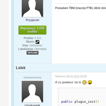
Posiadam TBM (inaczej PTB), które dzi
Przyjaciel
Reputacja: 2 035
Godlike
Postów:
5 411
Steam:
Imię:
Sebastian
Lokalizacja:
Ostrołęka
OFFLINE
Lelek
Napisano
05.01.2012 00:58
Zaawansowany
A co powiesz na to
public
 plugin_init
()
Użytkownik