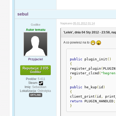
sebul
Napisano
05.01.2012 01:14
Godlike
Autor tematu
'Lelek', dnia 04 Sty 2012 - 23:58, na
A co powiesz na to
public
 plugin_init
()
Przyjaciel
{
Reputacja: 2 035
register_plugin
(
PLUGIN
Godlike
register_clcmd
(
"hegren
}
Postów:
5 411
Steam:
Imię:
Sebastian
public
 he_kup
(
id
)
Lokalizacja:
Ostrołęka
{
OFFLINE
client_print
(
id
,
 print
return
 PLUGIN_HANDLED
;
}