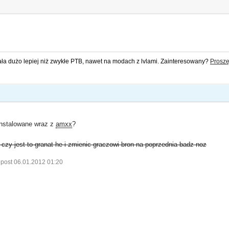
ała dużo lepiej niż zwykłe PTB, nawet na modach z lvlami. Zainteresowany?
Proszę
nstalowane wraz z
amxx
?
czy jest to granat he i zmienic graczowi bron na poprzednia badz noz
 post 06.01.2012 01:20