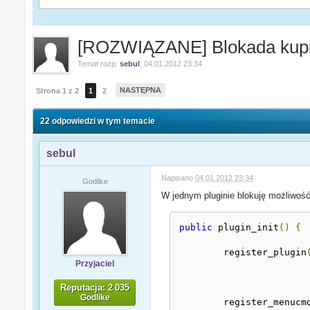
[ROZWIĄZANE] Blokada kup
Temat rozp.
sebul
,
04.01.2012 23:34
NASTĘPNA
Strona 1 z 2
1
2
22 odpowiedzi w tym temacie
sebul
Napisano
04.01.2012 23:34
Godlike
W jednym pluginie blokuję możliwoś
public
 plugin_init
()
{
	register_plugin
Przyjaciel
Reputacja: 2 035
Godlike
	register_menucm