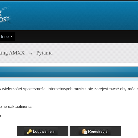
Inne
pting AMXX
→
Pytania
 większości społeczności internetowych musisz się zarejestrować aby móc od
zne uaktualnienia
h