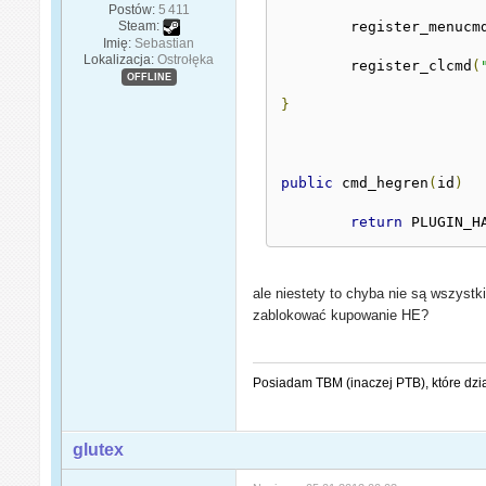
Postów:
5 411
	register_menucm
Steam:
Imię:
Sebastian
Lokalizacja:
Ostrołęka
	register_clcmd
(
OFFLINE
}
public
 cmd_hegren
(
id
)
return
 PLUGIN_H
ale niestety to chyba nie są wszystk
zablokować kupowanie HE?
Posiadam TBM (inaczej PTB), które dzi
glutex