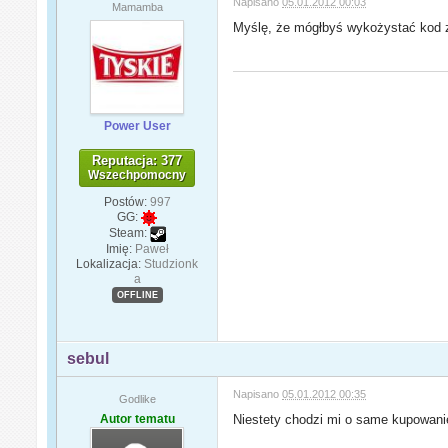
Napisano
05.01.2012 00:03
Mamamba
Myślę, że mógłbyś wykożystać kod z
Power User
Reputacja: 377
Wszechpomocny
Postów:
997
GG:
Steam:
Imię:
Paweł
Lokalizacja:
Studzionk
a
OFFLINE
sebul
Napisano
05.01.2012 00:35
Godlike
Autor tematu
Niestety chodzi mi o same kupowanie