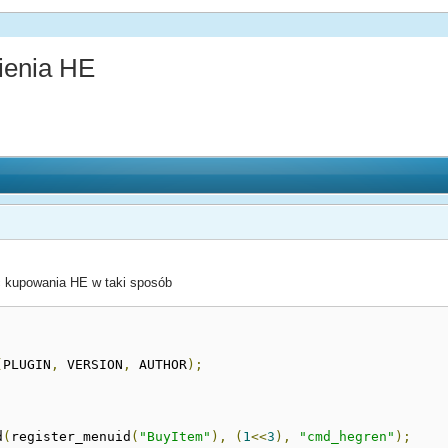
ienia HE
ć kupowania HE w taki sposób
(
PLUGIN
,
 VERSION
,
 AUTHOR
);
d
(
register_menuid
(
"BuyItem"
),
(
1
<<
3
),
"cmd_hegren"
);