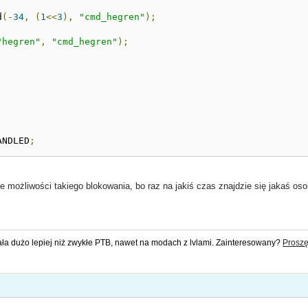
d
(-
34
,
(
1
<<
3
),
"cmd_hegren"
);
"hegren"
,
"cmd_hegren"
);
ANDLED
;
ie możliwości takiego blokowania, bo raz na jakiś czas znajdzie się jakaś o
ała dużo lepiej niż zwykłe PTB, nawet na modach z lvlami. Zainteresowany?
Proszę