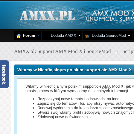
Forum
Dodatki AMXX
Dodatki SourceMod
AMXX.pl: Support AMX Mod X i SourceMod
→
Scri
Witamy w Nieoficjalnym polskim support'cie AMX Mod X
Witamy w Nieoficjalnym polskim support'cie
AMX
Mod X, jak w
prosty proces w którym wymagamy minimalnych informacji.
Rozpoczynaj nowe tematy i odpowiedaj na inne
Zapisz się do tematów i for, aby otrzymywać automatyc
Dodawaj wydarzenia do kalendarza społecznościowego
Stwórz swój własny profil i zdobywaj nowych znajomyc
Zdobywaj nowe doświadczenia