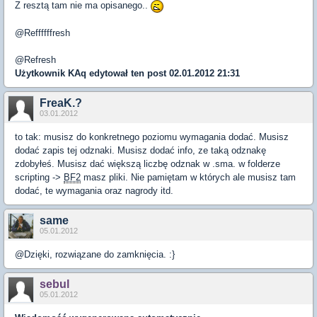
Z resztą tam nie ma opisanego..
@Reffffffresh
@Refresh
Użytkownik
KAq
edytował ten post 02.01.2012 21:31
FreaK.?
03.01.2012
to tak: musisz do konkretnego poziomu wymagania dodać. Musisz
dodać zapis tej odznaki. Musisz dodać info, ze taką odznakę
zdobyłeś. Musisz dać większą liczbę odznak w .sma. w folderze
scripting ->
BF2
masz pliki. Nie pamiętam w których ale musisz tam
dodać, te wymagania oraz nagrody itd.
same
05.01.2012
@Dzięki, rozwiązane do zamknięcia. :}
sebul
05.01.2012