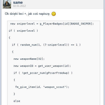
same
02.01.2012
Ok dzięki leci +, jak coś napiszę.
 new sniperlevel = g_PlayerBadges[id][BADGE_SNIPER];
if ( sniperlevel )
{
  if ( random_num(1, (7-sniperlevel)) == 1 )
  {
   new weaponName[32];
   new weaponID = get_user_weapon(id);
   if ( !get_pcvar_num(gPcvarFreeAwp) )
   {
    fm_give_item(id, "weapon_scout");
   }
   else