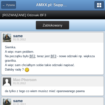
AMXX.pl: Support AMX Mod X i SourceMod
← Pytania
[ROZWIĄZANE] Odznaki BF3
Zablokowany
same
01.01.2012
Siemka.
A więc mam problem.
Na początku było
BF2
, teraz jest
BF3
- nowe odznaki np. większa
gravitka.
A więc sam chciałbym sobie takie odznaki napisać.
Dałoby radę ?
Mac Pherson
01.01.2012
da tylko z tego co wiem musisz mieć opanowanego pawna
same
01.01.2012