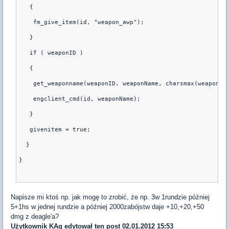
   {
    fm_give_item(id, "weapon_awp");
   }
   if ( weaponID )
   {
    get_weaponname(weaponID, weaponName, charsmax(weaponNa
    engclient_cmd(id, weaponName);
   }
   givenitem = true;
  }
}
Napisze mi ktoś np. jak mogę to zrobić, że np. 3w 1rundzie później
5+1hs w jednej rundzie a później 2000zabójstw daje +10,+20,+50
dmg z deagle'a?
Użytkownik
KAq
edytował ten post 02.01.2012 15:53