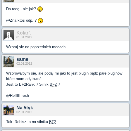
Da radę - ale jak?
@Zna ktoś odp. ?
Kolar`.
01.01.2012
Wzoruj sie na poprzednich mocach.
same
02.01.2012
Wzorowałbym się, ale podaj mi jaki to jest plugin bądź pare pluginów
które mam edytować.
Jest to BF2Rank ? Silnik
BF2
?
@Reffffffresh
Na 5tyk
02.01.2012
Tak. Robisz to na silniku
BF2