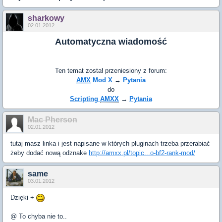
sharkowy
02.01.2012
Automatyczna wiadomość
Ten temat został przeniesiony z forum:
AMX
Mod X
→
Pytania
do
Scripting
AMXX
→
Pytania
Mac Pherson
02.01.2012
tutaj masz linka i jest napisane w których pluginach trzeba przerabiać
żeby dodać nową odznake
http://amxx.pl/topic...o-bf2-rank-mod/
same
03.01.2012
Dzięki +
@ To chyba nie to..