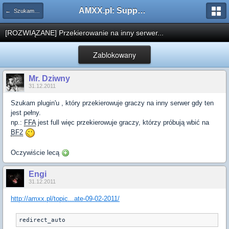
AMXX.pl: Support AMX Mod X i SourceMod
← Szukam pluginu
[ROZWIĄZANE] Przekierowanie na inny serwer...
Zablokowany
Mr. Dziwny
31.12.2011
Szukam plugin'u , który przekierowuje graczy na inny serwer gdy ten
jest pełny.
np.:
FFA
jest full więc przekierowuje graczy, którzy próbują wbić na
BF2
Oczywiście lecą
Engi
31.12.2011
http://amxx.pl/topic...ate-09-02-2011/