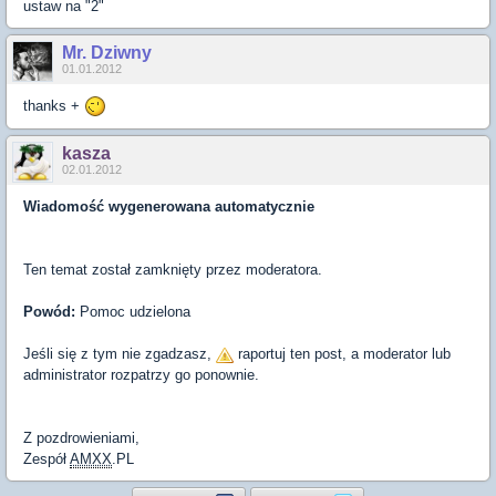
ustaw na "2"
Mr. Dziwny
01.01.2012
thanks +
kasza
02.01.2012
Wiadomość wygenerowana automatycznie
Ten temat został zamknięty przez moderatora.
Powód:
Pomoc udzielona
Jeśli się z tym nie zgadzasz,
raportuj ten post, a moderator lub
administrator rozpatrzy go ponownie.
Z pozdrowieniami,
Zespół
AMXX
.PL