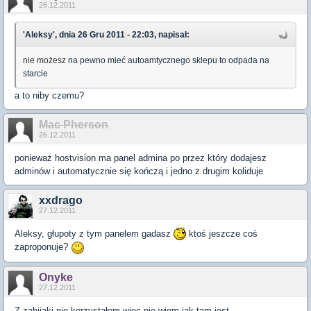
26.12.2011
'Aleksy', dnia 26 Gru 2011 - 22:03, napisał:
nie możesz
na pewno mieć autoamtycznego sklepu to odpada na
starcie
a to niby czemu?
Mac Pherson
26.12.2011
ponieważ hostvision ma panel admina po przez który dodajesz
adminów i automatycznie się kończą i jedno z drugim koliduje
xxdrago
27.12.2011
Aleksy, głupoty z tym panelem gadasz
ktoś jeszcze coś
zaproponuje?
Onyke
27.12.2011
Z zabijaki nie korzystałem więc nie wiem jak tam jest.