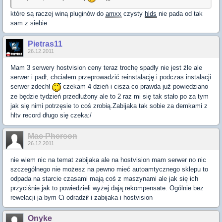
które są raczej winą pluginów do
amxx
czysty
hlds
nie pada od tak
sam z siebie
Pietras11
26.12.2011
Mam 3 serwery hostvision ceny teraz trochę spadły nie jest źle ale
serwer i padł, chciałem przeprowadzić reinstalację i podczas instalacji
serwer zdechł
czekam 4 dzień i cisza co prawda już powiedziano
ze będzie tydzień przedłużony ale to 2 raz mi się tak stało po za tym
jak się nimi potrzęsie to coś zrobią.Zabijaka tak sobie za demkami z
hltv record długo się czeka:/
Mac Pherson
26.12.2011
nie wiem nic na temat zabijaka ale na hostvision mam serwer no nic
szczególnego nie możesz na pewno mieć autoamtycznego sklepu to
odpada na starcie czasami mają coś z maszynami ale jak się ich
przyciśnie jak to powiedzieli wyżej dają rekompensate. Ogólnie bez
rewelacji ja bym Ci odradził i zabijaka i hostvision
Onyke