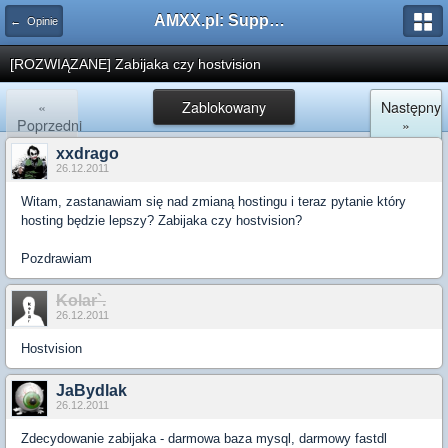
AMXX.pl: Support AMX Mod X i SourceMod
← Opinie
[ROZWIĄZANE] Zabijaka czy hostvision
«
Zablokowany
Następny
Poprzedni
»
xxdrago
26.12.2011
Witam, zastanawiam się nad zmianą hostingu i teraz pytanie który
hosting będzie lepszy? Zabijaka czy hostvision?
Pozdrawiam
Kolar`.
26.12.2011
Hostvision
JaBydlak
26.12.2011
Zdecydowanie zabijaka - darmowa baza mysql, darmowy fastdl