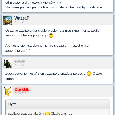
od niedawna dla nowych klientów hltv
Nie wiem jak tam jest na hostvision ale ja i tak brał bym zabijake
WazzaP
26.12.2011
Ostatnio zabijaka ma ciągłe problemy z maszynami oraz także
support trochę się pogorszył
A o hostvision już dawno nic nie słyszałem, nawet o nich
zapomniałem ^.^
TySiu
26.12.2011
Zdecydowanie HostVision , zabijaka spada z jakością
Ciągłe
crashe .
DarkGL
26.12.2011
Cytat
abijaka spada z jakością
Ciągłe crashe .
z