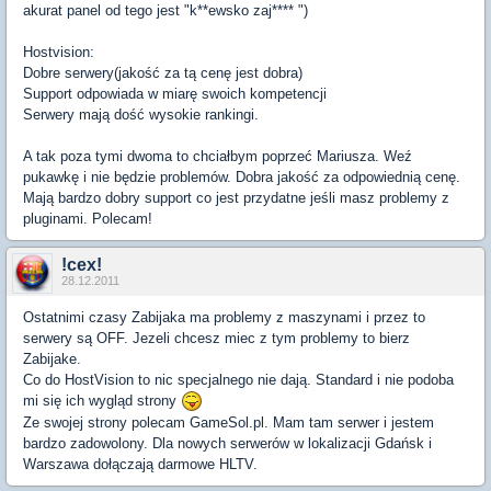
akurat panel od tego jest "k**ewsko zaj**** ")
Hostvision:
Dobre serwery(jakość za tą cenę jest dobra)
Support odpowiada w miarę swoich kompetencji
Serwery mają dość wysokie rankingi.
A tak poza tymi dwoma to chciałbym poprzeć Mariusza. Weź
pukawkę i nie będzie problemów. Dobra jakość za odpowiednią cenę.
Mają bardzo dobry support co jest przydatne jeśli masz problemy z
pluginami. Polecam!
!cex!
28.12.2011
Ostatnimi czasy Zabijaka ma problemy z maszynami i przez to
serwery są OFF. Jezeli chcesz miec z tym problemy to bierz
Zabijake.
Co do HostVision to nic specjalnego nie dają. Standard i nie podoba
mi się ich wygląd strony
Ze swojej strony polecam GameSol.pl. Mam tam serwer i jestem
bardzo zadowolony. Dla nowych serwerów w lokalizacji Gdańsk i
Warszawa dołączają darmowe HLTV.