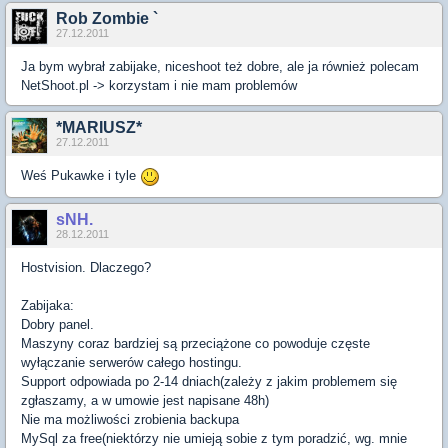
Rob Zombie `
27.12.2011
Ja bym wybrał zabijake, niceshoot też dobre, ale ja również polecam
NetShoot.pl -> korzystam i nie mam problemów
*MARIUSZ*
27.12.2011
Weś Pukawke i tyle
sNH.
28.12.2011
Hostvision. Dlaczego?
Zabijaka:
Dobry panel.
Maszyny coraz bardziej są przeciążone co powoduje częste
wyłączanie serwerów całego hostingu.
Support odpowiada po 2-14 dniach(zależy z jakim problemem się
zgłaszamy, a w umowie jest napisane 48h)
Nie ma możliwości zrobienia backupa
MySql za free(niektórzy nie umieją sobie z tym poradzić, wg. mnie