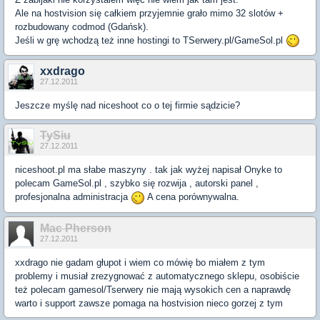
Ale na hostvision się całkiem przyjemnie grało mimo 32 slotów +
rozbudowany codmod (Gdańsk).
Jeśli w grę wchodzą też inne hostingi to TSerwery.pl/GameSol.pl
xxdrago
27.12.2011
Jeszcze myślę nad niceshoot co o tej firmie sądzicie?
TySiu
27.12.2011
niceshoot.pl ma słabe maszyny . tak jak wyżej napisał Onyke to
polecam GameSol.pl , szybko się rozwija , autorski panel ,
profesjonalna administracja
A cena porównywalna.
Mac Pherson
27.12.2011
xxdrago nie gadam głupot i wiem co mówię bo miałem z tym
problemy i musiał zrezygnować z automatycznego sklepu, osobiście
też polecam gamesol/Tserwery nie mają wysokich cen a naprawdę
warto i support zawsze pomaga na hostvision nieco gorzej z tym