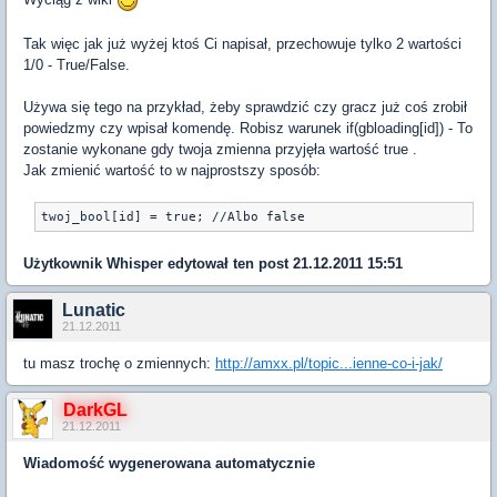
Tak więc jak już wyżej ktoś Ci napisał, przechowuje tylko 2 wartości
1/0 - True/False.
Używa się tego na przykład, żeby sprawdzić czy gracz już coś zrobił
powiedzmy czy wpisał komendę. Robisz warunek if(gbloading[id]) - To
zostanie wykonane gdy twoja zmienna przyjęła wartość true .
Jak zmienić wartość to w najprostszy sposób:
Użytkownik
Whisper
edytował ten post 21.12.2011 15:51
Lunatic
21.12.2011
tu masz trochę o zmiennych:
http://amxx.pl/topic...ienne-co-i-jak/
DarkGL
21.12.2011
Wiadomość wygenerowana automatycznie