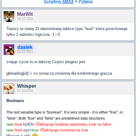
Scripting
AMXX
>
Pytania
MarWit
16.12.2011
Tworzy to nową 33 elementową tablice typu "bool" która przechowuje
tylko 2 wartości logiczne, 1 i 0.
dasiek
21.12.2011
znając życie to w dalszej Części pluginu jest
gbloading[id] = co oznacza zmienną dla konkretnego gracza
Whisper
21.12.2011
Booleans
The last variable type is "boolean". It is very simple - it is either "true", or
"false". Both "true" and "false" are predefined data structures.
new
bool
:IsItOn
//Deklaruje boolean automatycznie na false
new
bool
:xyz=
true
//Deklaruje zmienna na true
Wyciąg z wiki