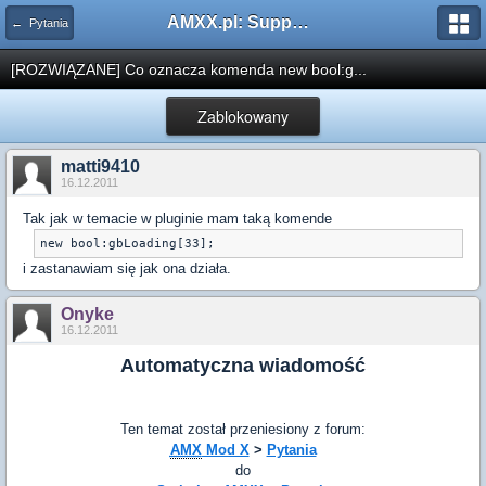
AMXX.pl: Support AMX Mod X i SourceMod
← Pytania
[ROZWIĄZANE] Co oznacza komenda new bool:g...
Zablokowany
matti9410
16.12.2011
Tak jak w temacie w pluginie mam taką komende
new bool:gbLoading[33];
i zastanawiam się jak ona działa.
Onyke
16.12.2011
Automatyczna wiadomość
Ten temat został przeniesiony z forum:
AMX
Mod X
>
Pytania
do