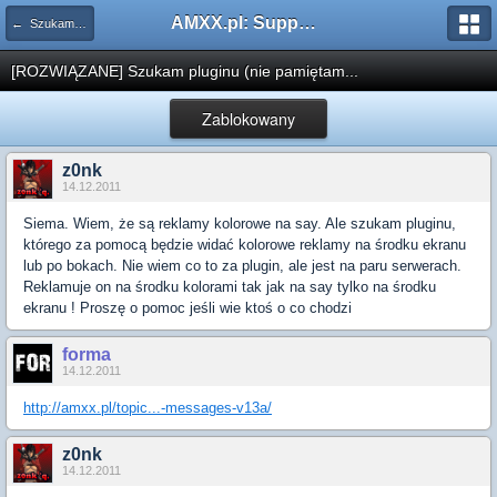
AMXX.pl: Support AMX Mod X i SourceMod
← Szukam pluginu
[ROZWIĄZANE] Szukam pluginu (nie pamiętam...
Zablokowany
z0nk
14.12.2011
Siema. Wiem, że są reklamy kolorowe na say. Ale szukam pluginu,
którego za pomocą będzie widać kolorowe reklamy na środku ekranu
lub po bokach. Nie wiem co to za plugin, ale jest na paru serwerach.
Reklamuje on na środku kolorami tak jak na say tylko na środku
ekranu ! Proszę o pomoc jeśli wie ktoś o co chodzi
forma
14.12.2011
http://amxx.pl/topic...-messages-v13a/
z0nk
14.12.2011