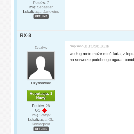
Postów:
7
Imię:
Sebastian
Lokalizacja:
Janowiec
OFFLINE
RX-8
Napisano
11.12.2011 08:16
Życzliwy
według mnie może mieć farta, z lep
na serwerze podobnego ogara i banid
Użytkownik
Reputacja: 1
Nowy
Postów:
28
GG:
Imię:
Patryk
Lokalizacja:
Ok.
Koniecpola
OFFLINE