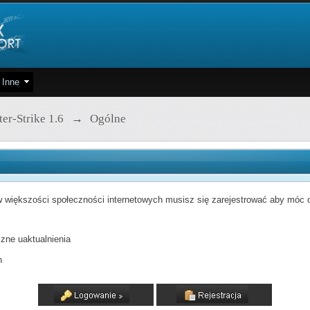
Inne
er-Strike 1.6
→
Ogólne
 większości społeczności internetowych musisz się zarejestrować aby móc od
zne uaktualnienia
h