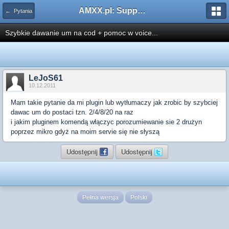
AMXX.pl: Support AMX Mod X i SourceMod
← Pytania
Szybkie dawanie um na cod + pomoc w voice...
LeJoS61
10.12.2011
Mam takie pytanie da mi plugin lub wytłumaczy jak zrobic by szybciej
dawac um do postaci tzn. 2/4/8/20 na raz
i jakim pluginem komendą włączyc porozumiewanie sie 2 drużyn
poprzez mikro gdyż na moim servie się nie słyszą
Udostępnij
Udostępnij
Pełna wersja
Polski