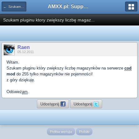
AMXX.pl: Support AMX Mod X i SourceMod
← Szukam pluginu
Szukam pluginu ktory zwiększy liczbę magaz...
Raen
05.12.2011
Witam.
Szukam pluginu który zwiększy liczbę magazynków na serwerze
cod
mod
do 255 tylko magazynków nie pojemności!
z góry dziękuję.
Odśwież
am
.
Udostępnij
Udostępnij
Pełna wersja
Polski