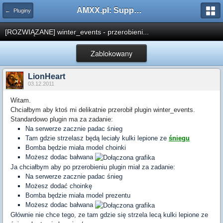
AMXX.pl: Support AMX Mod X i SourceMod
← Pluginy
[ROZWIĄZANE] winter_events - przerobieni...
Zablokowany
LionHeart
03.12.2011
Witam.
Chciałbym aby ktoś mi delikatnie przerobił plugin winter_events.
Standardowo plugin ma za zadanie:
Na serwerze zacznie padac śnieg
Tam gdzie strzelasz będą leciały kulki lepione ze
śniegu
Bomba będzie miała model choinki
Możesz dodac bałwana
Ja chciałbym aby po przerobieniu plugin miał za zadanie:
Na serwerze zacznie padac śnieg
Możesz dodać choinkę
Bomba będzie miała model prezentu
Możesz dodac bałwana
Głównie nie chce tego, ze tam gdzie się strzela lecą kulki lepione ze