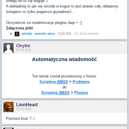
śniegu bo to się buguje ;/
A dokładniej to jak się strzela w kogoś to jest prawie cały oblepiony
śniegiem co tylko pogarsza grywalność....
Oczywiście za modernizacje pluginu daje + ;]
Załączone pliki
winter_events.sma
9,58 KB
41 Ilość pobrań
Onyke
03.12.2011
Automatyczna wiadomość
Ten temat został przeniesiony z forum:
Scripting
AMXX
>
Problemy
do
Scripting
AMXX
>
Pluginy
LionHeart
03.12.2011
Pomoże ktoś ? ;/