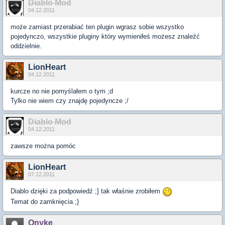
Diablo Mod
04.12.2011
może zamiast przerabiać ten plugin wgrasz sobie wszystko
pojedynczo, wszystkie pluginy który wymieniłeś możesz znaleźć
oddzielnie.
LionHeart
04.12.2011
kurcze no nie pomyślałem o tym ;d
Tylko nie wiem czy znajdę pojedyncze ;/
Diablo Mod
04.12.2011
zawsze można pomóc
LionHeart
07.12.2011
Diablo dzięki za podpowiedź ;] tak właśnie zrobiłem
Temat do zamknięcia ;}
Onyke