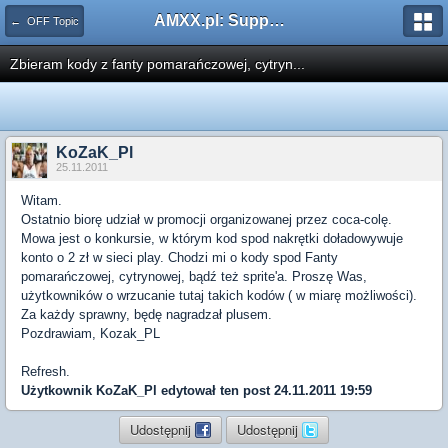
AMXX.pl: Support AMX Mod X i SourceMod
← OFF Topic
Zbieram kody z fanty pomarańczowej, cytryn...
KoZaK_Pl
25.11.2011
Witam.
Ostatnio biorę udział w promocji organizowanej przez coca-colę.
Mowa jest o konkursie, w którym kod spod nakrętki doładowywuje
konto o 2 zł w sieci play. Chodzi mi o kody spod Fanty
pomarańczowej, cytrynowej, bądź też sprite'a. Proszę Was,
użytkowników o wrzucanie tutaj takich kodów ( w miarę możliwości).
Za każdy sprawny, będę nagradzał plusem.
Pozdrawiam, Kozak_PL
Refresh.
Użytkownik
KoZaK_Pl
edytował ten post 24.11.2011 19:59
Udostępnij
Udostępnij