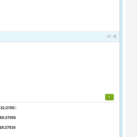
#2
1
132:2705
0
.50:27055
.18:27016