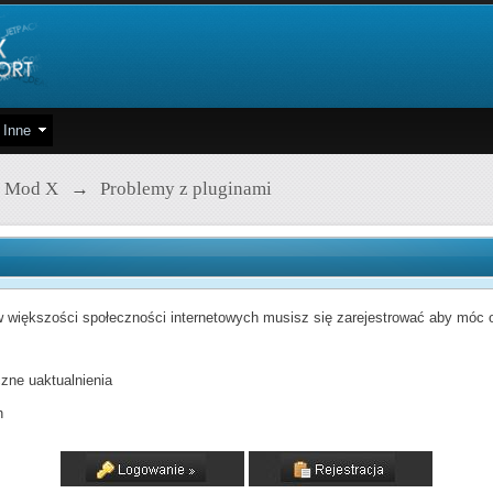
Inne
 Mod X
→
Problemy z pluginami
 większości społeczności internetowych musisz się zarejestrować aby móc od
zne uaktualnienia
h