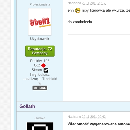
Napisano
22.11.2011 20:17
Profesjonalista
ehh
niby literówka ale wkurza, że
do zamknięcia.
Użytkownik
Reputacja: 72
Pomocny
Postów:
196
GG:
Steam:
Imię:
Łukasz
Lokalizacja:
Trzebiató
w
OFFLINE
Goliath
Napisano
22.11.2011 20:42
Godlike
Wiadomość wygenerowana automa