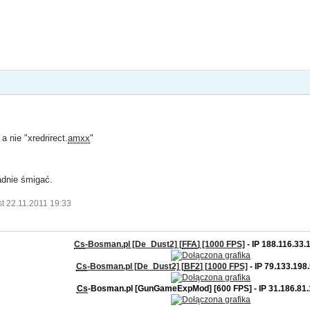
, a nie "xredrirect.
amxx
"
adnie śmigać.
t 22.11.2011 19:33
Cs
-Bosman.pl [De_Dust2] [
FFA
] [1000 FPS]
- IP 188.116.33.
Cs
-Bosman.pl [De_Dust2] [
BF2
] [1000 FPS]
- IP 79.133.198
Cs
-Bosman.pl [GunGameExpMod] [600 FPS] - IP 31.186.81