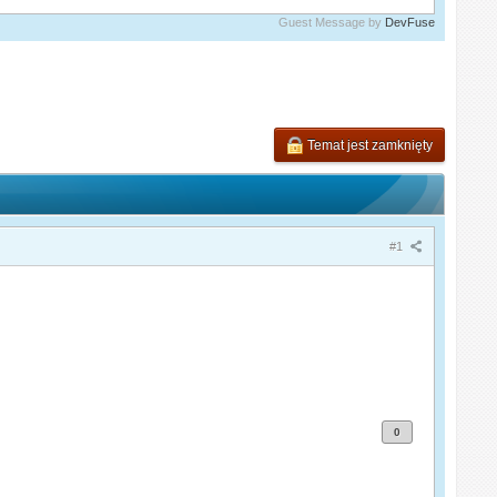
Guest Message by
DevFuse
Temat jest zamknięty
#1
0