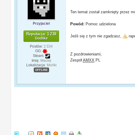
Ten temat został zamknięty przez mo
Przyjaciel
Powód:
Pomoc udzielona
Reputacja: 1 238
Jeśli się z tym nie zgadzasz,
rapo
Godlike
Postów:
2 334
GG:
Z pozdrowieniami,
Steam:
Zespół
AMXX
.PL
Imię:
Maciej
Lokalizacja:
Mońki
OFFLINE