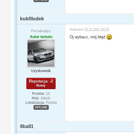
kub0ludek
Napisano
22.11.2011 20:12
Początkujący
Autor tematu
Oj wybacz, mój błąd
Użytkownik
Reputacja: -2
Nowy
Postów:
10
Imię:
Jakub
Lokalizacja:
Polska
OFFLINE
8ball1