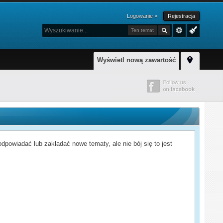
Logowanie »
Rejestracja
Ten temat
Wyświetl nową zawartość
powiadać lub zakładać nowe tematy, ale nie bój się to jest