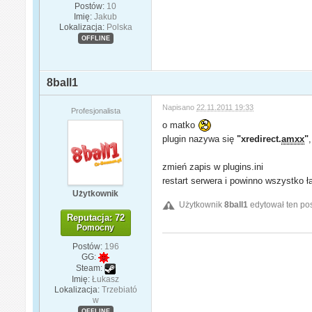
Postów:
10
Imię:
Jakub
Lokalizacja:
Polska
OFFLINE
8ball1
Napisano
22.11.2011 19:33
Profesjonalista
o matko
plugin nazywa się
"xredirect.
amxx
"
zmień zapis w plugins.ini
restart serwera i powinno wszystko ł
Użytkownik
Użytkownik
8ball1
edytował ten pos
Reputacja: 72
Pomocny
Postów:
196
GG:
Steam:
Imię:
Łukasz
Lokalizacja:
Trzebiató
w
OFFLINE