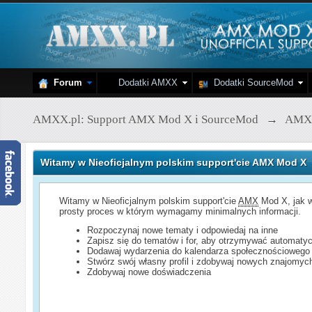
Forum
Dodatki AMXX
Dodatki SourceMod
AMXX.pl: Support AMX Mod X i SourceMod
→
AMX
Witamy w Nieoficjalnym polskim support'cie AMX Mod X
Witamy w Nieoficjalnym polskim support'cie
AMX
Mod X, jak w
prosty proces w którym wymagamy minimalnych informacji.
Rozpoczynaj nowe tematy i odpowiedaj na inne
Zapisz się do tematów i for, aby otrzymywać automatyc
Dodawaj wydarzenia do kalendarza społecznościowego
Stwórz swój własny profil i zdobywaj nowych znajomyc
Zdobywaj nowe doświadczenia