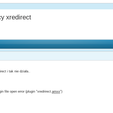
 xredirect
ct i tak nie działa..
gin file open error (plugin "xredrirect.
amxx
")