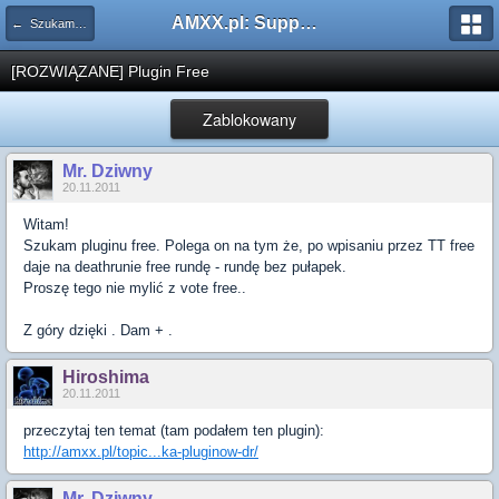
AMXX.pl: Support AMX Mod X i SourceMod
← Szukam pluginu
[ROZWIĄZANE] Plugin Free
Zablokowany
Mr. Dziwny
20.11.2011
Witam!
Szukam pluginu free. Polega on na tym że, po wpisaniu przez TT free
daje na deathrunie free rundę - rundę bez pułapek.
Proszę tego nie mylić z vote free..
Z góry dzięki . Dam + .
Hiroshima
20.11.2011
przeczytaj ten temat (tam podałem ten plugin):
http://amxx.pl/topic...ka-pluginow-dr/
Mr. Dziwny