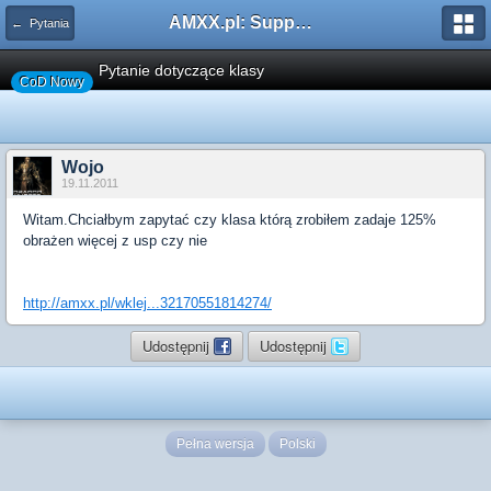
AMXX.pl: Support AMX Mod X i SourceMod
← Pytania
Pytanie dotyczące klasy
CoD Nowy
Wojo
19.11.2011
Witam.Chciałbym zapytać czy klasa którą zrobiłem zadaje 125%
obrażen więcej z usp czy nie
http://amxx.pl/wklej...32170551814274/
Udostępnij
Udostępnij
Pełna wersja
Polski