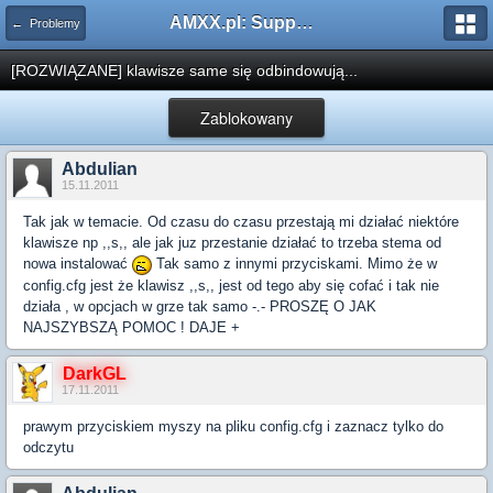
AMXX.pl: Support AMX Mod X i SourceMod
← Problemy
[ROZWIĄZANE] klawisze same się odbindowują...
Zablokowany
Abdulian
15.11.2011
Tak jak w temacie. Od czasu do czasu przestają mi działać niektóre
klawisze np ,,s,, ale jak juz przestanie działać to trzeba stema od
nowa instalować
Tak samo z innymi przyciskami. Mimo że w
config.cfg jest że klawisz ,,s,, jest od tego aby się cofać i tak nie
działa , w opcjach w grze tak samo -.- PROSZĘ O JAK
NAJSZYBSZĄ POMOC ! DAJE +
DarkGL
17.11.2011
prawym przyciskiem myszy na pliku config.cfg i zaznacz tylko do
odczytu