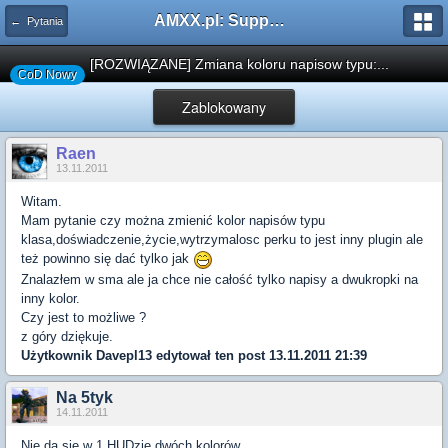
AMXX.pl: Support AMX Mod X i SourceMod
← Pytania
[ROZWIĄZANE] Zmiana koloru napisow typu:...
CoD Nowy
Zablokowany
Raen
13.11.2011
Witam.
Mam pytanie czy można zmienić kolor napisów typu
klasa,doświadczenie,życie,wytrzymalosc perku to jest inny plugin ale
też powinno się dać tylko jak
Znalazłem w sma ale ja chce nie całość tylko napisy a dwukropki na
inny kolor.
Czy jest to możliwe ?
z góry dziękuje.
Użytkownik
Davepl13
edytował ten post 13.11.2011 21:39
Na 5tyk
14.11.2011
Nie da sie w 1 HUDzie dwóch kolorów