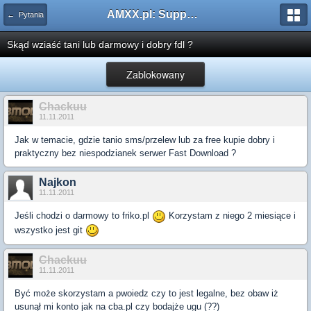
AMXX.pl: Support AMX Mod X i SourceMod
← Pytania
Skąd wziaść tani lub darmowy i dobry fdl ?
Zablokowany
Chackuu
11.11.2011
Jak w temacie, gdzie tanio sms/przelew lub za free kupie dobry i
praktyczny bez niespodzianek serwer Fast Download ?
Najkon
11.11.2011
Jeśli chodzi o darmowy to friko.pl
Korzystam z niego 2 miesiące i
wszystko jest git
Chackuu
11.11.2011
Być może skorzystam a pwoiedz czy to jest legalne, bez obaw iż
usunął mi konto jak na cba.pl czy bodajże ugu (??)