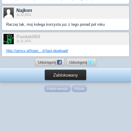
Najkon
11.11.2011
Raczej tak, moj kolega korzysta juz z tego ponad pol roku
Pawlak093
11.11.2011
http://amxx.pl/topic...d-fast-dowload/
Udostępnij
Udostępnij
Zablokowany
Pełna wersja
Polski