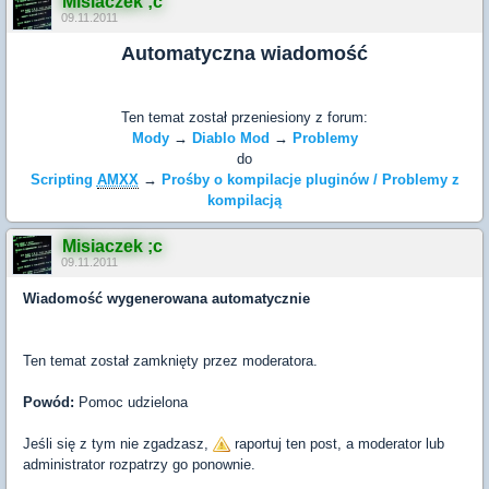
Misiaczek ;c
09.11.2011
Automatyczna wiadomość
Ten temat został przeniesiony z forum:
Mody
→
Diablo Mod
→
Problemy
do
Scripting
AMXX
→
Prośby o kompilacje pluginów / Problemy z
kompilacją
Misiaczek ;c
09.11.2011
Wiadomość wygenerowana automatycznie
Ten temat został zamknięty przez moderatora.
Powód:
Pomoc udzielona
Jeśli się z tym nie zgadzasz,
raportuj ten post, a moderator lub
administrator rozpatrzy go ponownie.