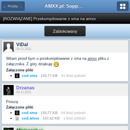
AMXX.pl: Support AMX Mod X i SourceMod
← Prośby o kompilacje pluginów / Problemy z kompilacją
[ROZWIĄZANE] Przekompilowanie z sma na amxx
Zablokowany
ViDal
09.11.2011
Witam prosił bym o przekompilowanie z sma na
amxx
pliku z
załącznika. Z góry dziękuję
Załączone pliki
cod.sma
150,77 KB
41 Ilość pobrań
Drzanas
09.11.2011
Proszę.
Załączone pliki
cod.sma
150,77 KB
44 Ilość pobrań
cod.amxx
147,42 KB
1 Ilość pobrań