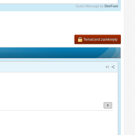
Guest Message by
DevFuse
Temat jest zamknięty
#1
0