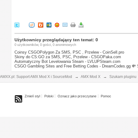
Użytkownicy przeglądający ten temat: 0
0 użytkowników, 0 gości, 0 anonimowych
Coinsy CSGOPolygon Za SMS, PSC , Przelew - CoinSell.pro
Skiny do CS:GO za SMS, PSC, Przelew - CSGOPaka.com
Automatyczny Bot Levelowania Steam - LVLUPSteam.com
CSGO Gambling Sites and Free Betting Codes - DreamCodes.gg
💸 
AMXX.pl: Support AMX Mod X i SourceMod
→
AMX Mod X
→
Szukam pluginu
Zmień styl
Polski
Oznacz jako przeczytane
Pomoc