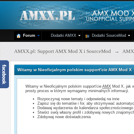
Forum
Dodatki AMXX
Dodatki SourceMod
AMXX.pl: Support AMX Mod X i SourceMod
→
AMX
Witamy w Nieoficjalnym polskim support'cie AMX Mod X
Witamy w Nieoficjalnym polskim support'cie
AMX
Mod X, jak w
prosty proces w którym wymagamy minimalnych informacji.
Rozpoczynaj nowe tematy i odpowiedaj na inne
Zapisz się do tematów i for, aby otrzymywać automatyc
Dodawaj wydarzenia do kalendarza społecznościowego
Stwórz swój własny profil i zdobywaj nowych znajomyc
Zdobywaj nowe doświadczenia