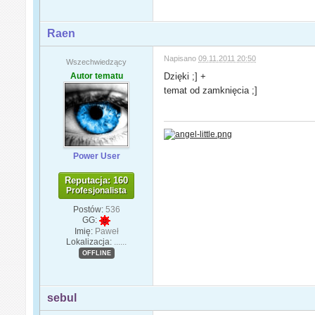
Raen
Napisano
09.11.2011 20:50
Wszechwiedzący
Autor tematu
Dzięki ;] +
temat od zamknięcia ;]
Power User
Reputacja: 160
Profesjonalista
Postów:
536
GG:
Imię:
Paweł
Lokalizacja:
......
OFFLINE
sebul