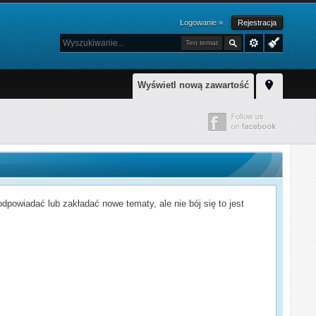
Logowanie »
Rejestracja
Ten temat
Wyświetl nową zawartość
powiadać lub zakładać nowe tematy, ale nie bój się to jest