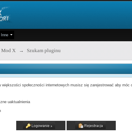
Inne
 Mod X
→
Szukam pluginu
 większości społeczności internetowych musisz się zarejestrować aby móc od
zne uaktualnienia
h