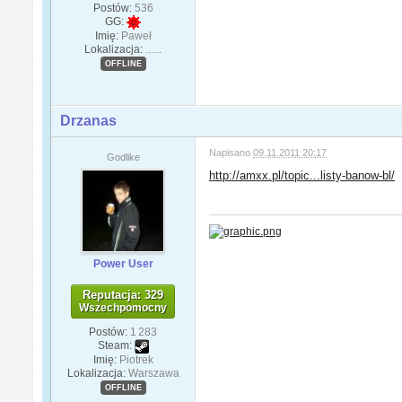
Postów:
536
GG:
Imię:
Paweł
Lokalizacja:
......
OFFLINE
Drzanas
Napisano
09.11.2011 20:17
Godlike
http://amxx.pl/topic...listy-banow-bl/
Power User
Reputacja: 329
Wszechpomocny
Postów:
1 283
Steam:
Imię:
Piotrek
Lokalizacja:
Warszawa
OFFLINE