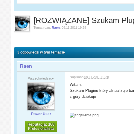
[ROZWIĄZANE] Szukam Plug
Temat rozp.
Raen
,
09.11.2011 19:28
3 odpowiedzi w tym temacie
Raen
Napisano
09.11.2011 19:28
Wszechwiedzący
Witam.
Szukam Pluginu który aktualizuje ban
z góry dziekuje
Power User
Reputacja: 160
Profesjonalista