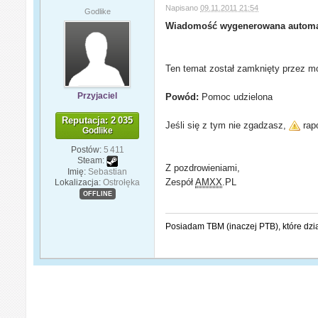
Napisano
09.11.2011 21:54
Godlike
Wiadomość wygenerowana automa
Ten temat został zamknięty przez mo
Przyjaciel
Powód:
Pomoc udzielona
Reputacja: 2 035
Jeśli się z tym nie zgadzasz,
rapo
Godlike
Postów:
5 411
Steam:
Z pozdrowieniami,
Imię:
Sebastian
Zespół
AMXX
.PL
Lokalizacja:
Ostrołęka
OFFLINE
Posiadam TBM (inaczej PTB), które dzi