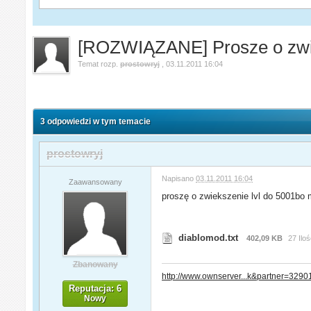
[ROZWIĄZANE] Prosze o zwie
Temat rozp.
prostowryj
,
03.11.2011 16:04
3 odpowiedzi w tym temacie
prostowryj
Napisano
03.11.2011 16:04
Zaawansowany
proszę o zwiekszenie lvl do 5001bo 
diablomod.txt
402,09 KB
27 Ilo
Zbanowany
http://www.ownserver...k&partner=3290
Reputacja: 6
Nowy