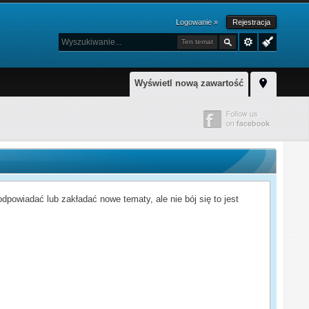
Logowanie »
Rejestracja
Ten temat
Wyświetl nową zawartość
powiadać lub zakładać nowe tematy, ale nie bój się to jest