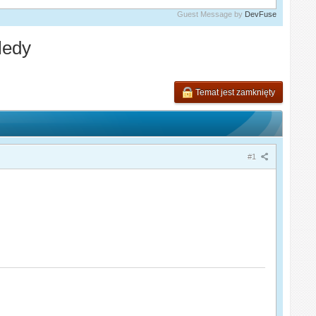
Guest Message by
DevFuse
ledy
Temat jest zamknięty
#1