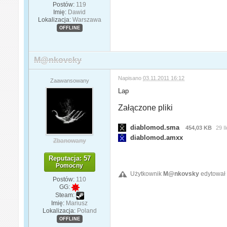
Postów:
119
Imię:
Dawid
Lokalizacja:
Warszawa
OFFLINE
M@nkovsky
Napisano
03.11.2011 16:12
Zaawansowany
Lap
Załączone pliki
diablomod.sma
454,03 KB
29 I
diablomod.amxx
Zbanowany
Reputacja: 57
Pomocny
Użytkownik
M@nkovsky
edytował 
Postów:
110
GG:
Steam:
Imię:
Mariusz
Lokalizacja:
Poland
OFFLINE