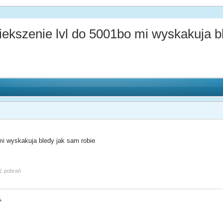
kszenie lvl do 5001bo mi wyskakuja b
mi wyskakuja bledy jak sam robie
ść pobrań
1