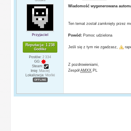
Wiadomość wygenerowana automa
Ten temat został zamknięty przez mo
Przyjaciel
Powód:
Pomoc udzielona
Reputacja: 1 238
Jeśli się z tym nie zgadzasz,
rapo
Godlike
Postów:
2 334
GG:
Z pozdrowieniami,
Steam:
Zespół
AMXX
.PL
Imię:
Maciej
Lokalizacja:
Mońki
OFFLINE