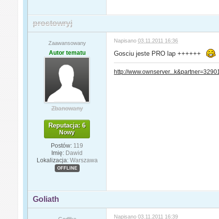
prostowryj
Napisano
03.11.2011 16:36
Zaawansowany
Autor tematu
Gosciu jeste PRO lap ++++++
http://www.ownserver...k&partner=3290
Zbanowany
Reputacja: 6
Nowy
Postów:
119
Imię:
Dawid
Lokalizacja:
Warszawa
OFFLINE
Goliath
Napisano
03.11.2011 16:39
Godlike