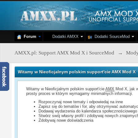
Forum
Dodatki AMXX
Dodatki SourceMod
AMXX.pl: Support AMX Mod X i SourceMod
→
Mod
Witamy w Nieoficjalnym polskim support'cie AMX Mod X
Witamy w Nieoficjalnym polskim support'cie
AMX
Mod X, jak w
prosty proces w którym wymagamy minimalnych informacji.
Rozpoczynaj nowe tematy i odpowiedaj na inne
Zapisz się do tematów i for, aby otrzymywać automatyc
Dodawaj wydarzenia do kalendarza społecznościowego
Stwórz swój własny profil i zdobywaj nowych znajomyc
Zdobywaj nowe doświadczenia