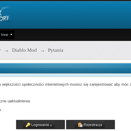
Inne
y
→
Diablo Mod
→
Pytania
 większości społeczności internetowych musisz się zarejestrować aby móc od
zne uaktualnienia
h