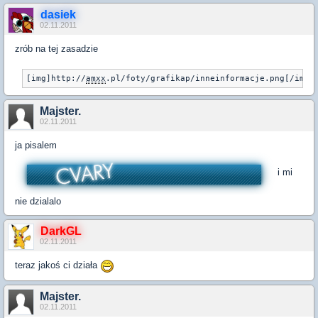
dasiek
02.11.2011
zrób na tej zasadzie
[img]http://
amxx
.pl/foty/grafikap/inneinformacje.png[/img]
Majster.
02.11.2011
ja pisalem
i mi
nie dzialalo
DarkGL
02.11.2011
teraz jakoś ci działa
Majster.
02.11.2011