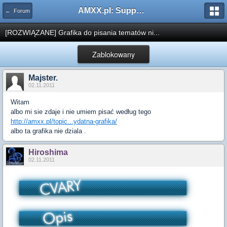
AMXX.pl: Support AMX Mod X i SourceMod
← Forum
[ROZWIĄZANE] Grafika do pisania tematów ni...
Zablokowany
Majster.
02.11.2011
Witam
albo mi sie zdaje i nie umiem pisać według tego
http://amxx.pl/topic...ydatna-grafika/
albo ta grafika nie dziala .
Hiroshima
02.11.2011