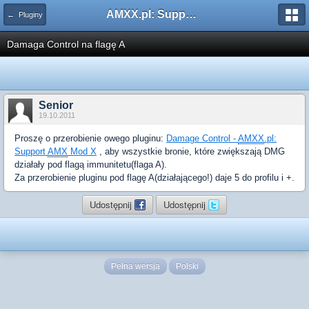
AMXX.pl: Support AMX Mod X i SourceMod
← Pluginy
Damaga Control na flagę A
Senior
19.10.2011
Proszę o przerobienie owego pluginu:
Damage Control -
AMXX
.pl:
Support
AMX
Mod X
, aby wszystkie bronie, które zwiększają DMG
działały pod flagą immunitetu(flaga A).
Za przerobienie pluginu pod flagę A(działającego!) daje 5 do profilu i +.
Udostępnij
Udostępnij
Pełna wersja
Polski