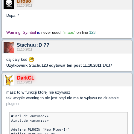
Droso
11.10.2011
Dopa ;/
Warning
:
Symbol
is
never used
:
"maps"
on line
123
Stachuu :D ??
11.10.2011
daj caly kod
Użytkownik
Stachu123
edytował ten post 11.10.2011 14:37
DarkGL
11.10.2011
masz to w funkcji której nie używasz
tak wogóle warning to nie jest błąd nie ma to wpływu na działanie
pluginu
#include <amxmodx>

#include <amxmisc>

#define PLUGIN "New Plug-In"
