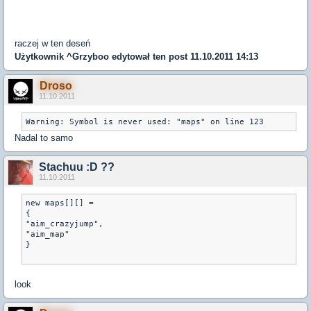
raczej w ten deseń
Użytkownik
^Grzyboo
edytował ten post 11.10.2011 14:13
Droso
11.10.2011
Nadal to samo
Stachuu :D ??
11.10.2011
new maps[][] =

{

"aim_crazyjump",

"aim_map"

}

look