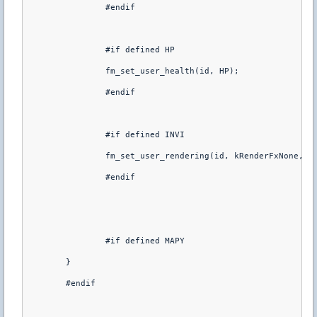
		#endif

		#if defined HP

		fm_set_user_health(id, HP);

		#endif

		#if defined INVI

		fm_set_user_rendering(id, kRenderFxNone, 0,0,0, kRenderTransAlpha, INVI)

		#endif

		#if defined MAPY

	}

	#endif
