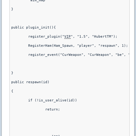
	"aim_map"

}

public plugin_init(){

	register_plugin("
VIP
", "1.5", "HubertTM");

	RegisterHam(Ham_Spawn, "player", "respawn", 1);

	register_event("CurWeapon", "CurWeapon", "be", "1=1")

}

public respawn(id)

{

	if (!is_user_alive(id))

		return;
