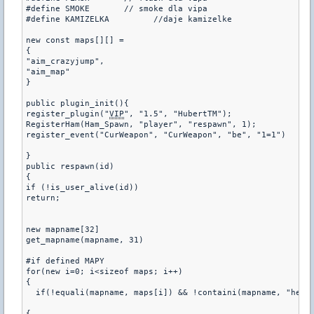
#define SMOKE	    // smoke dla vipa

#define KAMIZELKA	  //daje kamizelke

new const maps[][] =

{

"aim_crazyjump",

"aim_map"

}

public plugin_init(){

register_plugin("
VIP
", "1.5", "HubertTM");

RegisterHam(Ham_Spawn, "player", "respawn", 1);

register_event("CurWeapon", "CurWeapon", "be", "1=1")

}

public respawn(id)

{

if (!is_user_alive(id))

return;

new mapname[32]

get_mapname(mapname, 31)

#if defined MAPY

for(new i=0; i<sizeof maps; i++)

{

  if(!equali(mapname, maps[i]) && !containi(mapname, "he_")
{
