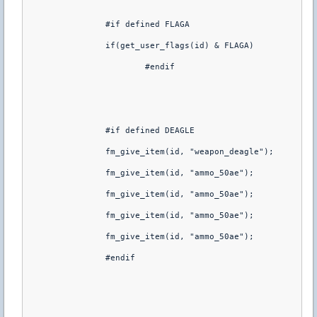
		#if defined FLAGA

		if(get_user_flags(id) & FLAGA)

			#endif

		#if defined DEAGLE

		fm_give_item(id, "weapon_deagle");

		fm_give_item(id, "ammo_50ae");

		fm_give_item(id, "ammo_50ae");

		fm_give_item(id, "ammo_50ae");  

		fm_give_item(id, "ammo_50ae");   

		#endif
