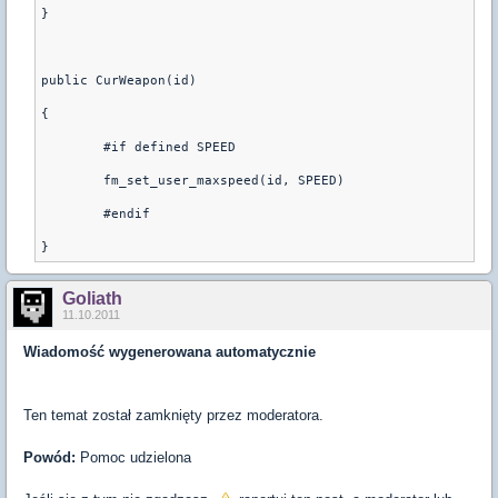
}

public CurWeapon(id)

{

	#if defined SPEED

	fm_set_user_maxspeed(id, SPEED)

	#endif

}
Goliath
11.10.2011
Wiadomość wygenerowana automatycznie
Ten temat został zamknięty przez moderatora.
Powód:
Pomoc udzielona