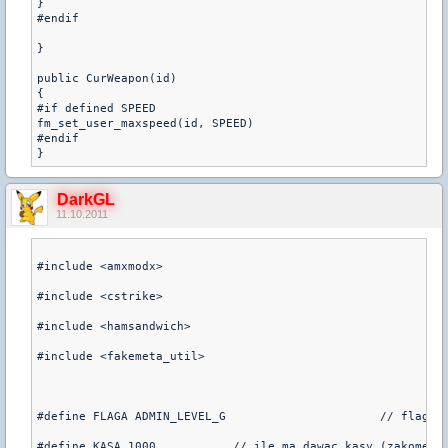
}

#endif

}

public CurWeapon(id)

{

#if defined SPEED

fm_set_user_maxspeed(id, SPEED)

#endif

DarkGL
11.10.2011
#include <amxmodx>

#include <cstrike>

#include <hamsandwich>

#include <fakemeta_util>

#define FLAGA ADMIN_LEVEL_G                      // flaga 
#define KASA 1000           // ile ma dawac kasy (zakomento