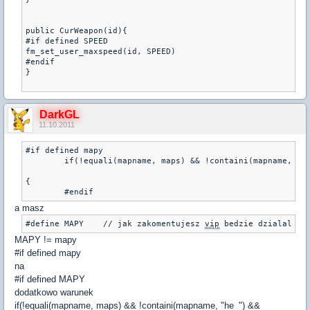
public CurWeapon(id){

#if defined SPEED

fm_set_user_maxspeed(id, SPEED) 

#endif

}

DarkGL
11.10.2011
#if defined mapy

	if(!equali(mapname, maps) && !containi(mapname, "he_") && !containi(mapname, "1hp"))

{ 

	#endif
a masz
#define MAPY    // jak zakomentujesz 
vip
 bedzie dzialal na
MAPY != mapy
#if defined mapy
na
#if defined MAPY
dodatkowo warunek
if(!equali(mapname, maps) && !containi(mapname, "he_") &&