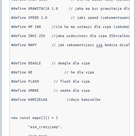
#define GRAWITACJA 1.0     // jaka ma byc grawitacja dla vi
#define SPEED 1.0           // jaki speed (zakomentowanie w
#define HP 100     //ile hp ma ustawic dla vipa (zakomentow
#define INVI 255   //jaka widocznosc dla vipa 255=calkowita
#define MAPY       // jak zakomentujesz 
vip
 bedzie dzialal 
#define DEAGLE     // deagle dla vipa

#define HE               // he dla vipa

#define FLASH       // flash dla vipa

#define SMOKE       // smoke dla vipa

#define KAMIZELKA         //daje kamizelke

new const maps[][] = {

	"aim_crazyjump",
