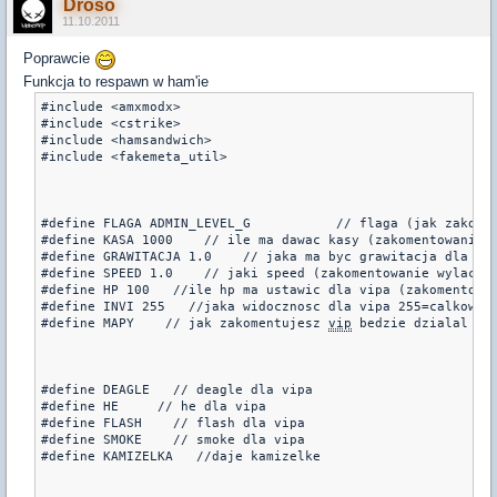
Droso
11.10.2011
Poprawcie
Funkcja to respawn w ham'ie
#include <amxmodx>

#include <cstrike>

#include <hamsandwich>

#include <fakemeta_util>

#define FLAGA ADMIN_LEVEL_G           // flaga (jak zakome
#define KASA 1000    // ile ma dawac kasy (zakomentowanie w
#define GRAWITACJA 1.0    // jaka ma byc grawitacja dla vip
#define SPEED 1.0    // jaki speed (zakomentowanie wylacza)
#define HP 100   //ile hp ma ustawic dla vipa (zakomentowan
#define INVI 255   //jaka widocznosc dla vipa 255=calkowita
#define MAPY    // jak zakomentujesz 
vip
 bedzie dzialal na 
#define DEAGLE   // deagle dla vipa

#define HE     // he dla vipa

#define FLASH    // flash dla vipa

#define SMOKE    // smoke dla vipa

#define KAMIZELKA   //daje kamizelke
