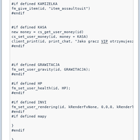
#if defined KAMIZELKA

fm_give_item(id, "item_assaultsuit")

#endif

#if defined KASA

new money = cs_get_user_money(id)

cs_set_user_money(id, money + KASA)

client_print(id, print_chat, "Jako gracz 
VIP
 otrzymujesz %d
#endif

#if defined GRAWITACJA

fm_set_user_gravity(id, GRAWITACJA);

#endif

#if defined HP

fm_set_user_health(id, HP);

#endif

#if defined INVI

fm_set_user_rendering(id, kRenderFxNone, 0,0,0, kRenderTran
#endif

#if defined mapy 

}

#endif

}
