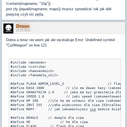
!containi(mapname, "1hp"))
jest zły (equali(mapname, maps)) musisz sprawdzać tak jak dali
powyżej czyli iść pętlą
Droso
11.10.2011
Dobra a teraz nie wiem jak ale wyskakuje Error: Undefined symbol
"CurWeapon" on line 121
#include <amxmodx>

#include <cstrike>

#include <hamsandwich>

#include <fakemeta_util>

#define FLAGA ADMIN_L
#define KASA 1000	    // ile ma dawac kasy (zakomentowanie wylacza)

#define GRAWITACJA 1.0	   // jaka ma byc grawitacja dla vipa (zakomentowanie wylacza)

#define SPEED 1.0	    // jaki speed (zakomentowanie wylacza)

#define HP 100	   //ile hp ma ustawic dla vipa (zakomentowanie wylacza)

#define INVI 255   //jaka widocznosc dla vipa 255=calkowita
#define MAPY	   // jak zakomentujesz 
vip
 bedzie dzialal 
#define DEAGLE	   // deagle dla vipa

#define HE		 // he dla vipa

#define FLASH	    // flash dla vipa
