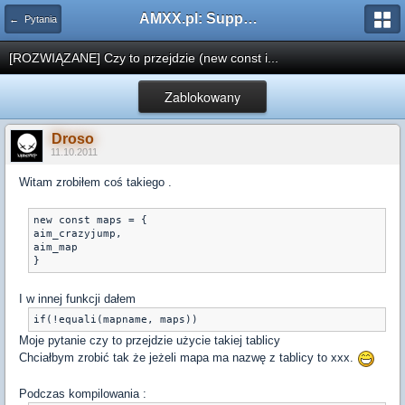
AMXX.pl: Support AMX Mod X i SourceMod
← Pytania
[ROZWIĄZANE] Czy to przejdzie (new const i...
Zablokowany
Droso
11.10.2011
Witam zrobiłem coś takiego .
new const maps = {

aim_crazyjump,

aim_map

I w innej funkcji dałem
Moje pytanie czy to przejdzie użycie takiej tablicy
Chciałbym zrobić tak że jeżeli mapa ma nazwę z tablicy to xxx.
Podczas kompilowania :