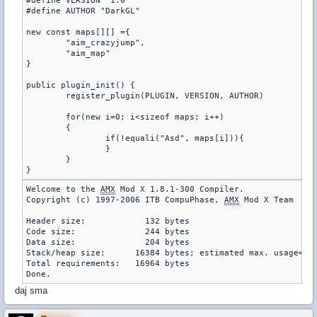
#define VERSION "1.0"

#define AUTHOR "DarkGL"

new const maps[][] ={

	"aim_crazyjump",

	"aim_map"

}

public plugin_init() {

	register_plugin(PLUGIN, VERSION, AUTHOR)

	for(new i=0; i<sizeof maps; i++)

	{

		if(!equali("Asd", maps[i])){

		}

	}

Welcome to the 
AMX
 Mod X 1.8.1-300 Compiler.

Copyright (c) 1997-2006 ITB CompuPhase, 
AMX
 Mod X Team

Header size:            132 bytes

Code size:              244 bytes

Data size:              204 bytes

Stack/heap size:      16384 bytes; estimated max. usage=778
Total requirements:   16964 bytes

daj sma