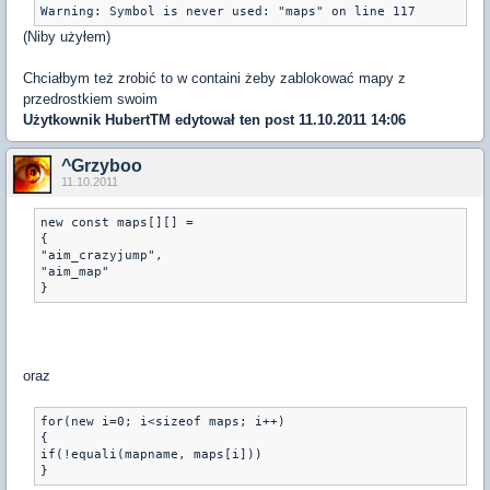
(Niby użyłem)
Chciałbym też zrobić to w containi żeby zablokować mapy z
przedrostkiem swoim
Użytkownik
HubertTM
edytował ten post 11.10.2011 14:06
^Grzyboo
11.10.2011
new const maps[][] =
{
"aim_crazyjump",
"aim_map"
oraz
for(new i=0; i<sizeof maps; i++)
{
if(!equali(mapname, maps[i]))