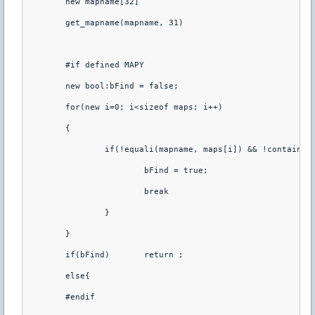
	new mapname[32]

	get_mapname(mapname, 31)

	#if defined MAPY

	new bool:bFind = false;

	for(new i=0; i<sizeof maps; i++)

	{

		if(!equali(mapname, maps[i]) && !containi(mapname, "he_")){

			bFind = true;

			break

		}

	}

	if(bFind)	return ;

	else{

	#endif
