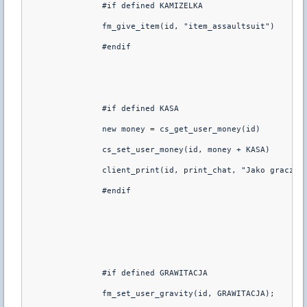
		#if defined KAMIZELKA

		fm_give_item(id, "item_assaultsuit")

		#endif

		#if defined KASA

		new money = cs_get_user_money(id)

		cs_set_user_money(id, money + KASA)

		client_print(id, print_chat, "Jako gracz 
V
		#endif

		#if defined GRAWITACJA

		fm_set_user_gravity(id, GRAWITACJA);
