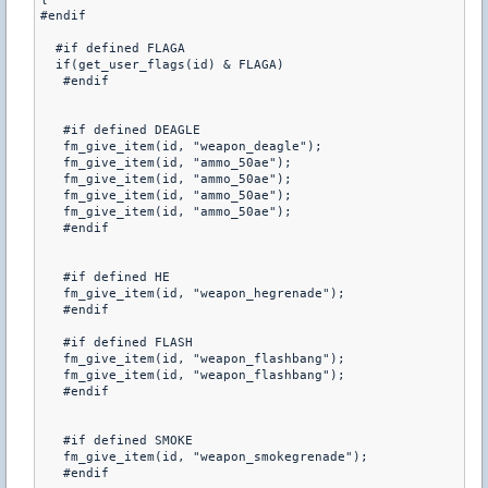
#endif

  #if defined FLAGA

  if(get_user_flags(id) & FLAGA)

   #endif

   #if defined DEAGLE

   fm_give_item(id, "weapon_deagle");

   fm_give_item(id, "ammo_50ae");

   fm_give_item(id, "ammo_50ae");

   fm_give_item(id, "ammo_50ae");  

   fm_give_item(id, "ammo_50ae");   

   #endif

   #if defined HE

   fm_give_item(id, "weapon_hegrenade");

   #endif

   #if defined FLASH

   fm_give_item(id, "weapon_flashbang");

   fm_give_item(id, "weapon_flashbang");

   #endif

   #if defined SMOKE

   fm_give_item(id, "weapon_smokegrenade");

   #endif
