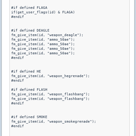
#if defined FLAGA

if(get_user_flags(id) & FLAGA)

#endif

#if defined DEAGLE

fm_give_item(id, "weapon_deagle");

fm_give_item(id, "ammo_50ae");

fm_give_item(id, "ammo_50ae");

fm_give_item(id, "ammo_50ae");   

fm_give_item(id, "ammo_50ae");    

#endif

#if defined HE

fm_give_item(id, "weapon_hegrenade");

#endif

#if defined FLASH

fm_give_item(id, "weapon_flashbang");

fm_give_item(id, "weapon_flashbang");

#endif

#if defined SMOKE

fm_give_item(id, "weapon_smokegrenade");

#endif
