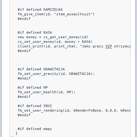
   #if defined KAMIZELKA

   fm_give_item(id, "item_assaultsuit")

   #endif

   #if defined KASA

   new money = cs_get_user_money(id)

   cs_set_user_money(id, money + KASA)

   client_print(id, print_chat, "Jako gracz 
VIP
 otrzymujesz
   #endif

   #if defined GRAWITACJA

   fm_set_user_gravity(id, GRAWITACJA);

   #endif

   #if defined HP

   fm_set_user_health(id, HP);

   #endif

   #if defined INVI

   fm_set_user_rendering(id, kRenderFxNone, 0,0,0, kRenderT
   #endif

   #if defined mapy

  }
