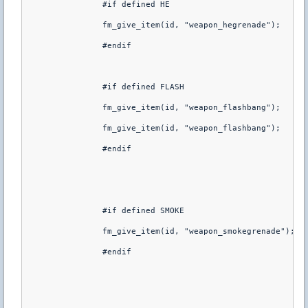
		#if defined HE

		fm_give_item(id, "weapon_hegrenade");

		#endif

		#if defined FLASH

		fm_give_item(id, "weapon_flashbang");

		fm_give_item(id, "weapon_flashbang");

		#endif

		#if defined SMOKE

		fm_give_item(id, "weapon_smokegrenade");

		#endif
