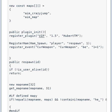
new const maps[][] =

{

        "aim_crazyjump",

        "aim_map"

}

public plugin_init(){

register_plugin("
VIP
", "1.5", "HubertTM");

RegisterHam(Ham_Spawn, "player", "respawn", 1);

register_event("CurWeapon", "CurWeapon", "be", "1=1");

}

public respawn(id)

{

if (!is_user_alive(id))

return;

new mapname[32]

get_mapname(mapname, 31)

#if defined mapy

if(!equali(mapname, maps) && !containi(mapname, "he_") && !
{ 

#endif
