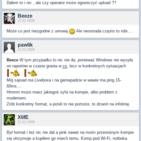
Dałem to i nic , ale czy operator może ograniczyć upload ??
Beeze
21.01.2009
Może co jest niezgodne z umową
Ale neostrada często to robi....
pawlik
21.01.2009
Beeze
W tym przypadku to nic nie da, ponieważ Windows nie wysyła
on raportów w czasie grania w
cs
, lecz w konkretnych sytuacjach
Mój sąsiad ma Liveboxa i na gamepadzie w wawie ma ping 15-
60ms....
Hmmm może masz jakiegoś syfa na kompie, albo problem z
modemem.
Zrób konkretny format, a jeżeli to nie pomoże, to dzwoń na infolinię.
XlifE
21.01.2009
Był format i też nic nie dał a pink nawet na moim przenośnym kompie
się utrzymuje a kupiłem go miech temu. Komp pod Wi-Fi, notboka