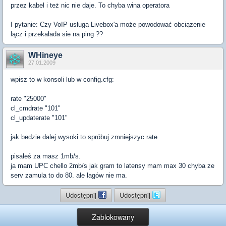
przez kabel i też nic nie daje. To chyba wina operatora
I pytanie: Czy VoIP usługa Livebox'a może powodować obciązenie
lącz i przekałada sie na ping ??
WHineye
27.01.2009
wpisz to w konsoli lub w config.cfg:
rate "25000"
cl_cmdrate "101"
cl_updaterate "101"
jak bedzie dalej wysoki to spróbuj zmniejszyc rate
pisałeś za masz 1mb/s.
ja mam UPC chello 2mb/s jak gram to latensy mam max 30 chyba ze
serv zamula to do 80. ale lagów nie ma.
Udostępnij
Udostępnij
Zablokowany