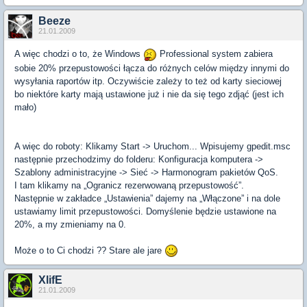
Beeze
21.01.2009
A więc chodzi o to, że Windows
Professional system zabiera
sobie 20% przepustowości łącza do różnych celów między innymi do
wysyłania raportów itp. Oczywiście zależy to też od karty sieciowej
bo niektóre karty mają ustawione już i nie da się tego zdjąć (jest ich
mało)
A więc do roboty: Klikamy Start -> Uruchom... Wpisujemy gpedit.msc
następnie przechodzimy do folderu: Konfiguracja komputera ->
Szablony administracyjne -> Sieć -> Harmonogram pakietów QoS.
I tam klikamy na „Ogranicz rezerwowaną przepustowość”.
Następnie w zakładce „Ustawienia” dajemy na „Włączone” i na dole
ustawiamy limit przepustowości. Domyślenie będzie ustawione na
20%, a my zmieniamy na 0.
Może o to Ci chodzi ?? Stare ale jare
XlifE
21.01.2009