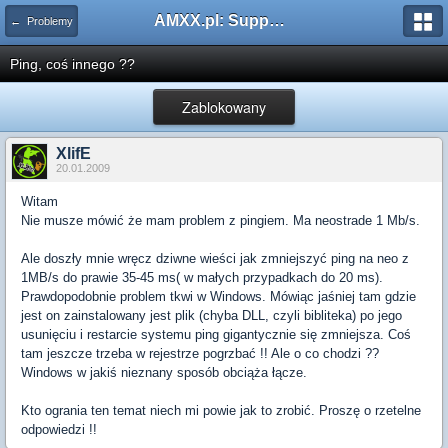
AMXX.pl: Support AMX Mod X i SourceMod
← Problemy
Ping, coś innego ??
Zablokowany
XlifE
20.01.2009
Witam
Nie musze mówić że mam problem z pingiem. Ma neostrade 1 Mb/s.
Ale doszły mnie wręcz dziwne wieści jak zmniejszyć ping na neo z
1MB/s do prawie 35-45 ms( w małych przypadkach do 20 ms).
Prawdopodobnie problem tkwi w Windows. Mówiąc jaśniej tam gdzie
jest on zainstalowany jest plik (chyba DLL, czyli bibliteka) po jego
usunięciu i restarcie systemu ping gigantycznie się zmniejsza. Coś
tam jeszcze trzeba w rejestrze pogrzbać !! Ale o co chodzi ??
Windows w jakiś nieznany sposób obciąża łącze.
Kto ogrania ten temat niech mi powie jak to zrobić. Proszę o rzetelne
odpowiedzi !!