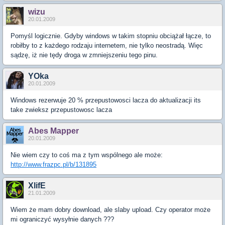
wizu
20.01.2009
Pomyśl logicznie. Gdyby windows w takim stopniu obciążał łącze, to
robiłby to z każdego rodzaju internetem, nie tylko neostradą. Więc
sądzę, iż nie tędy droga w zmniejszeniu tego pinu.
YOka
20.01.2009
Windows rezerwuje 20 % przepustowosci lacza do aktualizacji its
take zwieksz przepustowosc lacza
Abes Mapper
20.01.2009
Nie wiem czy to coś ma z tym wspólnego ale może:
http://www.frazpc.pl/b/131895
XlifE
21.01.2009
Wiem że mam dobry download, ale slaby upload. Czy operator może
mi ograniczyć wysyłnie danych ???