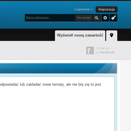
Logowanie »
Rejestracja
Ten temat
Wyświetl nową zawartość
powiadać lub zakładać nowe tematy, ale nie bój się to jest