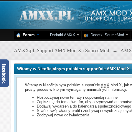
Forum
Dodatki AMXX
Dodatki SourceMod
AMXX.pl: Support AMX Mod X i SourceMod
→
AMX
Witamy w Nieoficjalnym polskim support'cie AMX Mod X
Witamy w Nieoficjalnym polskim support'cie
AMX
Mod X, jak w
prosty proces w którym wymagamy minimalnych informacji.
Rozpoczynaj nowe tematy i odpowiedaj na inne
Zapisz się do tematów i for, aby otrzymywać automatyc
Dodawaj wydarzenia do kalendarza społecznościowego
Stwórz swój własny profil i zdobywaj nowych znajomyc
Zdobywaj nowe doświadczenia