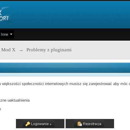
Inne
 Mod X
→
Problemy z pluginami
 większości społeczności internetowych musisz się zarejestrować aby móc od
zne uaktualnienia
h