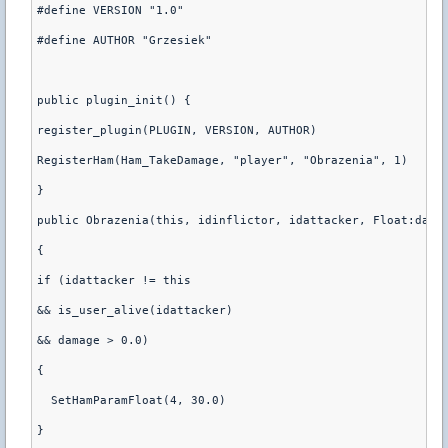
#define VERSION "1.0"
#define AUTHOR "Grzesiek"
public plugin_init() {
register_plugin(PLUGIN, VERSION, AUTHOR)
RegisterHam(Ham_TakeDamage, "player", "Obrazenia", 1)
}
public Obrazenia(this, idinflictor, idattacker, Float:dama
{
if (idattacker != this
&& is_user_alive(idattacker)
&& damage > 0.0)
{
  SetHamParamFloat(4, 30.0)
}