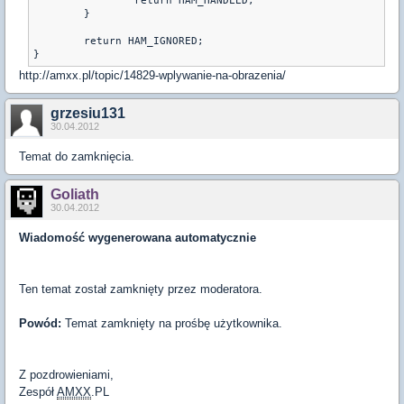
		return HAM_HANDLED;

	}

	return HAM_IGNORED;

}
http://amxx.pl/topic/14829-wplywanie-na-obrazenia/
grzesiu131
30.04.2012
Temat do zamknięcia.
Goliath
30.04.2012
Wiadomość wygenerowana automatycznie
Ten temat został zamknięty przez moderatora.
Powód:
Temat zamknięty na prośbę użytkownika.
Z pozdrowieniami,
Zespół
AMXX
.PL