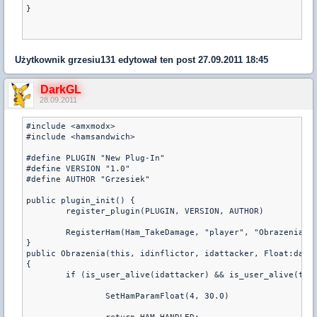
}
Użytkownik
grzesiu131
edytował ten post 27.09.2011 18:45
DarkGL
28.09.2011
#include <amxmodx>

#include <hamsandwich>

#define PLUGIN "New Plug-In"

#define VERSION "1.0"

#define AUTHOR "Grzesiek"

public plugin_init() {

	register_plugin(PLUGIN, VERSION, AUTHOR)

	RegisterHam(Ham_TakeDamage, "player", "Obrazenia", 0)

}

public Obrazenia(this, idinflictor, idattacker, Float:damag
{

	if (is_user_alive(idattacker) && is_user_alive(this)){

		SetHamParamFloat(4, 30.0)
