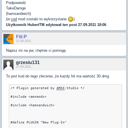
Podpowiedź
TakeDamge
(hamsandwich)
(w
cod
mod zostalo to wykorzystane
)
Użytkownik
HubertTM
edytował ten post 27.09.2011 18:06
Fili:P
27.09.2011
Napisz mi na pw, chętnie ci pomogę.
grzesiu131
27.09.2011
To jest kod do tego zlecenia ,że każdy hit ma wartość 30 dmg.
/* Plugin generated by 
AMXX
-Studio */
#include <amxmodx>
#include <hamsandwich>
#define PLUGIN "New Plug-In"