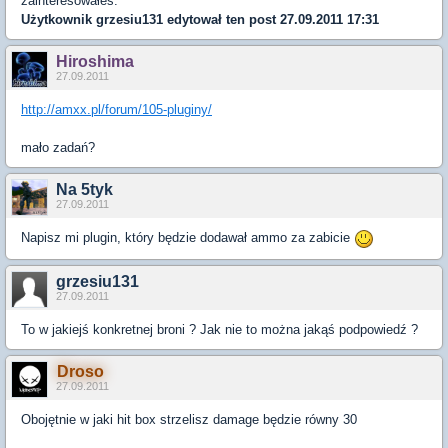
zainteresowałeś.
Użytkownik
grzesiu131
edytował ten post 27.09.2011 17:31
Hiroshima
27.09.2011
http://amxx.pl/forum/105-pluginy/
mało zadań?
Na 5tyk
27.09.2011
Napisz mi plugin, który będzie dodawał ammo za zabicie
grzesiu131
27.09.2011
To w jakiejś konkretnej broni ? Jak nie to można jakąś podpowiedź ?
Droso
27.09.2011
Obojętnie w jaki hit box strzelisz damage będzie równy 30