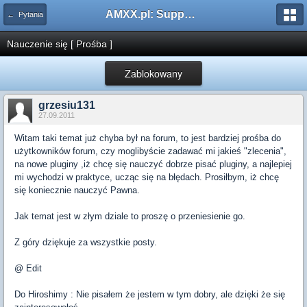
AMXX.pl: Support AMX Mod X i SourceMod
← Pytania
Nauczenie się [ Prośba ]
Zablokowany
grzesiu131
27.09.2011
Witam taki temat już chyba był na forum, to jest bardziej prośba do
użytkowników forum, czy moglibyście zadawać mi jakieś "zlecenia",
na nowe pluginy ,iż chcę się nauczyć dobrze pisać pluginy, a najlepiej
mi wychodzi w praktyce, ucząc się na błędach. Prosiłbym, iż chcę
się koniecznie nauczyć Pawna.
Jak temat jest w złym dziale to proszę o przeniesienie go.
Z góry dziękuje za wszystkie posty.
@ Edit
Do Hiroshimy : Nie pisałem że jestem w tym dobry, ale dzięki że się