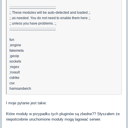
;;;;;;;;;;;;;;;;;;;;;;;;;;;;;;;;;;;;;;;;;;;;;;;;;;;;;;
;; These modules will be auto-detected and loaded ;;
;; as needed. You do not need to enable them here ;;
;; unless you have problems. ;;
;;;;;;;;;;;;;;;;;;;;;;;;;;;;;;;;;;;;;;;;;;;;;;;;;;;;;;
fun
;engine
fakemeta
;geoip
sockets
;regex
;nvault
cstrike
csx
hamsandwich
I moje pytanie jest takie:
Które moduły w przypadku tych pluginów są zbedne?? Słyszałem że
niepotrzebnie uruchomione moduły mogą lagować serwer.