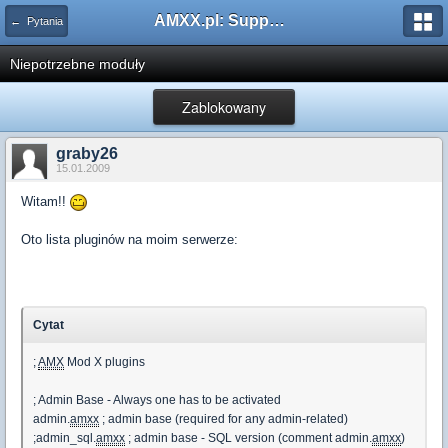
AMXX.pl: Support AMX Mod X i SourceMod
← Pytania
Niepotrzebne moduły
Zablokowany
graby26
15.01.2009
Witam!!
Oto lista pluginów na moim serwerze:
Cytat
;
AMX
Mod X plugins
; Admin Base - Always one has to be activated
admin.
amxx
; admin base (required for any admin-related)
;admin_sql.
amxx
; admin base - SQL version (comment admin.
amxx
)