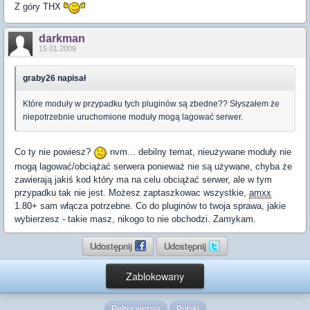
Z góry THX
darkman
15.01.2009
graby26 napisał
Które moduły w przypadku tych pluginów są zbedne?? Słyszałem że
niepotrzebnie uruchomione moduły mogą lagować serwer.
Co ty nie powiesz?
nvm... debilny temat, nieużywane moduły nie
mogą lagować/obciążać serwera ponieważ nie są używane, chyba że
zawierają jakiś kod który ma na celu obciążać serwer, ale w tym
przypadku tak nie jest. Możesz zaptaszkowac wszystkie,
amxx
1.80+ sam włącza potrzebne. Co do pluginów to twoja sprawa, jakie
wybierzesz - takie masz, nikogo to nie obchodzi. Zamykam.
Udostępnij
Udostępnij
Zablokowany
Pełna wersja
Polski