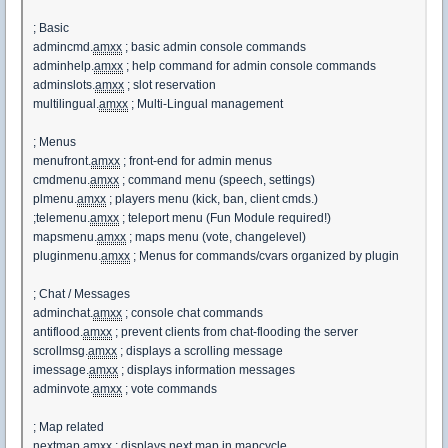
; Basic
admincmd.
amxx
; basic admin console commands
adminhelp.
amxx
; help command for admin console commands
adminslots.
amxx
; slot reservation
multilingual.
amxx
; Multi-Lingual management
; Menus
menufront.
amxx
; front-end for admin menus
cmdmenu.
amxx
; command menu (speech, settings)
plmenu.
amxx
; players menu (kick, ban, client cmds.)
;telemenu.
amxx
; teleport menu (Fun Module required!)
mapsmenu.
amxx
; maps menu (vote, changelevel)
pluginmenu.
amxx
; Menus for commands/cvars organized by plugin
; Chat / Messages
adminchat.
amxx
; console chat commands
antiflood.
amxx
; prevent clients from chat-flooding the server
scrollmsg.
amxx
; displays a scrolling message
imessage.
amxx
; displays information messages
adminvote.
amxx
; vote commands
; Map related
nextmap.
amxx
; displays next map in mapcycle