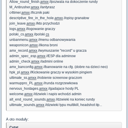
Allow_round_finish.
amxx
//pozwala na dokoczenie rundy
M_Antirusher.
amxx
//antyrasz
c4timer.
amxx
//licznik paki
descriptive_fire_in_the_hole.
amxx
//opisy granatow
join_leave.
amxx
//kto przychodzi
logs.
amxx
//logowanie graczy
polski_cs.
amxx
//polski
cs
unbanmenu.
amxx
//menu odbanowywania
weaponicon.
amxx
//ikona broni
amx_record.
amxx
//wymuszanie "record" u gracza
admin_spec_esp.
amxx
//ESP dla adminow
admin_check.
amxx
//admini online
amx_banconfig.
amxx
//banowanie na cfg. (dobre na dzieci neo)
hpk_pl.
amxx
//Kickowanie graczy w wysokim pingiem
ultimate_ss.
amxx
//robienie screenow graczom
warmuppro_PL.
amxx
//runda rozgrzewkowa
nervous_hostages.
amxx
//gadajace hosty PL
welcome.
amxx
//dzwiek i napis wchodzi admin
alt_end_round_sounds.
amxx
//dzwieki na koniec rundy
ultimate_sounds.
amxx
//dzwieki typu multikill, headshot itp...
A oto moduły:
Cytat