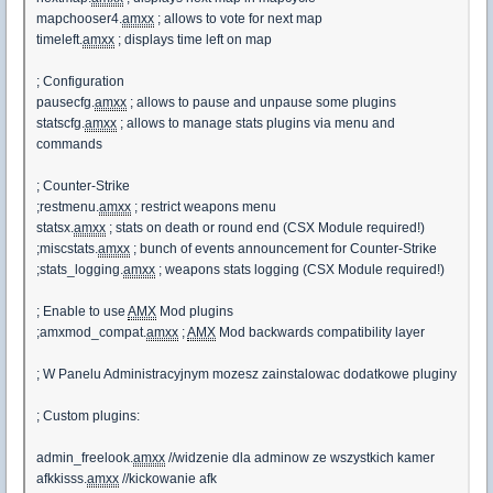
mapchooser4.
amxx
; allows to vote for next map
timeleft.
amxx
; displays time left on map
; Configuration
pausecfg.
amxx
; allows to pause and unpause some plugins
statscfg.
amxx
; allows to manage stats plugins via menu and
commands
; Counter-Strike
;restmenu.
amxx
; restrict weapons menu
statsx.
amxx
; stats on death or round end (CSX Module required!)
;miscstats.
amxx
; bunch of events announcement for Counter-Strike
;stats_logging.
amxx
; weapons stats logging (CSX Module required!)
; Enable to use
AMX
Mod plugins
;amxmod_compat.
amxx
;
AMX
Mod backwards compatibility layer
; W Panelu Administracyjnym mozesz zainstalowac dodatkowe pluginy
; Custom plugins:
admin_freelook.
amxx
//widzenie dla adminow ze wszystkich kamer
afkkisss.
amxx
//kickowanie afk