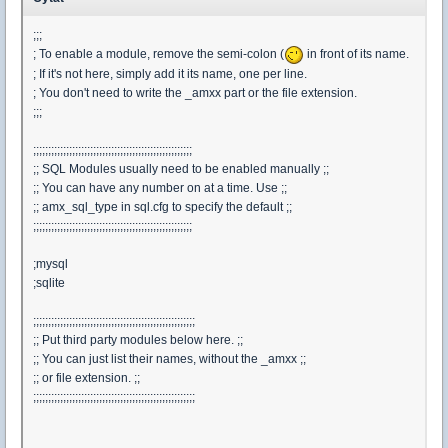
;;;
; To enable a module, remove the semi-colon (
in front of its name.
; If it's not here, simply add it its name, one per line.
; You don't need to write the _amxx part or the file extension.
;;;
;;;;;;;;;;;;;;;;;;;;;;;;;;;;;;;;;;;;;;;;;;;;;;;;;;;;;
;; SQL Modules usually need to be enabled manually ;;
;; You can have any number on at a time. Use ;;
;; amx_sql_type in sql.cfg to specify the default ;;
;;;;;;;;;;;;;;;;;;;;;;;;;;;;;;;;;;;;;;;;;;;;;;;;;;;;;
;mysql
;sqlite
;;;;;;;;;;;;;;;;;;;;;;;;;;;;;;;;;;;;;;;;;;;;;;;;;;;;;;
;; Put third party modules below here. ;;
;; You can just list their names, without the _amxx ;;
;; or file extension. ;;
;;;;;;;;;;;;;;;;;;;;;;;;;;;;;;;;;;;;;;;;;;;;;;;;;;;;;;