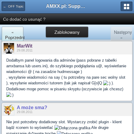
AMXX.pl: Support AMX Mod X i SourceMod
← OFF Topic
Co dodać co usunąć ?
«
Zablokowany
Następny
Poprzedni
»
MarWit
29.08.2011
Dodałbym panel logowania dla adminów (pass pobrane z tabelki
amxbansa lub users.ini), do szybkiego podglądania u@, wyświetlanie
wiadomości @ ( na zasadzie hudmessage )
, wysyłanie wiadomości na say ( tu potrzebny na pare sec wolny slot
), wysyłanie wiadomości tutorem (tak jak napisał G[o]Q
).
Dodatkowo moge pomoc w pisaniu skryptu (oczywiscie jak chcesz)
A może sma?
29.08.2011
Nie jest potrzebny dodatkowy slot. Wystarczy zrobić plugin - klient
bądź rconem to wyświetlać
Ale drugie
rozwiązanie du*owate trochę