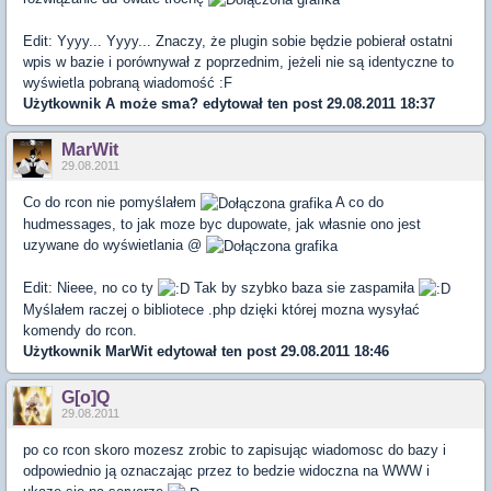
Edit: Yyyy... Yyyy... Znaczy, że plugin sobie będzie pobierał ostatni
wpis w bazie i porównywał z poprzednim, jeżeli nie są identyczne to
wyświetla pobraną wiadomość :F
Użytkownik
A może sma?
edytował ten post 29.08.2011 18:37
MarWit
29.08.2011
Co do rcon nie pomyślałem
A co do
hudmessages, to jak moze byc dupowate, jak własnie ono jest
uzywane do wyświetlania @
Edit: Nieee, no co ty
Tak by szybko baza sie zaspamiła
Myślałem raczej o bibliotece .php dzięki której mozna wysyłać
komendy do rcon.
Użytkownik
MarWit
edytował ten post 29.08.2011 18:46
G[o]Q
29.08.2011
po co rcon skoro mozesz zrobic to zapisując wiadomosc do bazy i
odpowiednio ją oznaczając przez to bedzie widoczna na WWW i