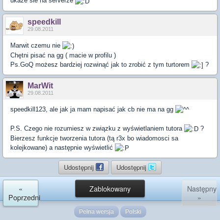
ukaze sie na serverze
speedkill
29.08.2011
Marwit czemu nie
Chętni pisać na gg ( macie w profilu )
Ps.GoQ możesz bardziej rozwinąć jak to zrobić z tym turtorem
?
MarWit
29.08.2011
speedkill123, ale jak ja mam napisać jak cb nie ma na gg
P.S. Czego nie rozumiesz w związku z wyświetlaniem tutora
?
Bierzesz funkcje tworzenia tutora (tą r3x bo wiadomosci sa
kolejkowane) a następnie wyświetlić
Udostępnij
Udostępnij
«
Zablokowany
Następny
Poprzedni
»
Pełna wersja
Polski