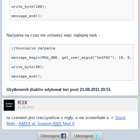
write_byte(180);
Naćpania na czas nie ustawisz więc najlepiej task -
//Usunięcie naćpania
message_begin(MSG_ONE, get_user_msgid("SetFOV"), {0, 0, 0}
write_byte(90);
Użytkownik
diablix
edytował ten post 21.08.2011 20:51
R3X
21.08.2011
ta czerwień jest rzeczywiście z mgły, a nie screenfade`a ->
Stock
Mgły -
AMXX
.pl: Support
AMX
Mod X
Udostępnij
Udostępnij