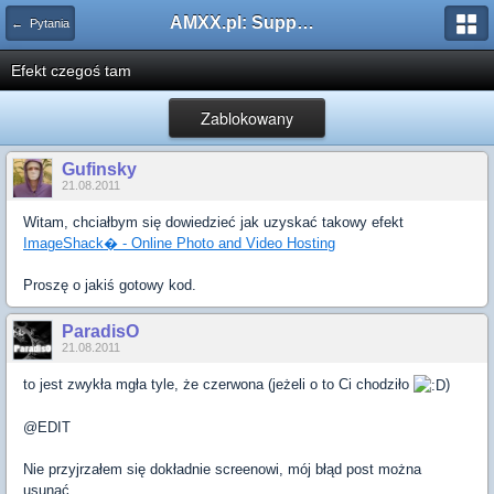
AMXX.pl: Support AMX Mod X i SourceMod
← Pytania
Efekt czegoś tam
Zablokowany
Gufinsky
21.08.2011
Witam, chciałbym się dowiedzieć jak uzyskać takowy efekt
ImageShack� - Online Photo and Video Hosting
Proszę o jakiś gotowy kod.
ParadisO
21.08.2011
to jest zwykła mgła tyle, że czerwona (jeżeli o to Ci chodziło
)
@EDIT
Nie przyjrzałem się dokładnie screenowi, mój błąd post można
usunąć