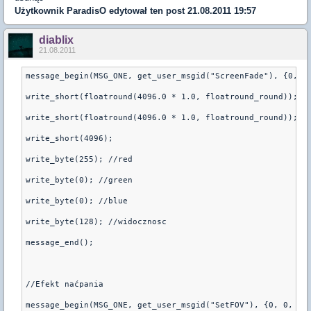
Użytkownik
ParadisO
edytował ten post 21.08.2011 19:57
diablix
21.08.2011
message_begin(MSG_ONE, get_user_msgid("ScreenFade"), {0, 0
write_short(floatround(4096.0 * 1.0, floatround_round)); /
write_short(floatround(4096.0 * 1.0, floatround_round)); /
write_short(4096);
write_byte(255); //red
write_byte(0); //green
write_byte(0); //blue
write_byte(128); //widocznosc
message_end();
//Efekt naćpania
message_begin(MSG_ONE, get_user_msgid("SetFOV"), {0, 0, 0}