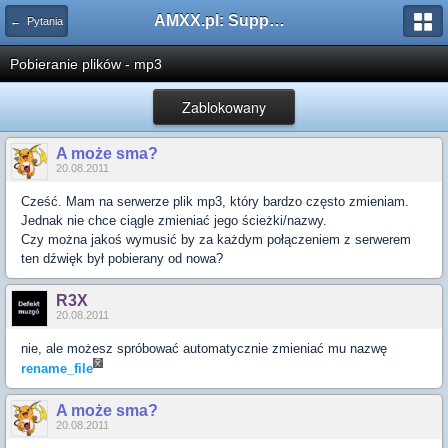
AMXX.pl: Support AMX Mod X i SourceMod
← Pytania
Pobieranie plików - mp3
Zablokowany
A może sma?
20.08.2011
Cześć. Mam na serwerze plik mp3, który bardzo często zmieniam.
Jednak nie chce ciągle zmieniać jego ścieżki/nazwy.
Czy można jakoś wymusić by za każdym połączeniem z serwerem
ten dźwięk był pobierany od nowa?
R3X
20.08.2011
nie, ale możesz spróbować automatycznie zmieniać mu nazwę
rename_file
A może sma?
20.08.2011