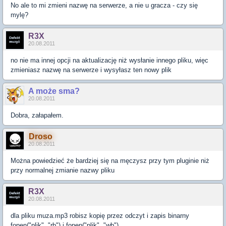
No ale to mi zmieni nazwę na serwerze, a nie u gracza - czy się
mylę?
R3X
20.08.2011
no nie ma innej opcji na aktualizację niż wysłanie innego pliku, więc
zmieniasz nazwę na serwerze i wysyłasz ten nowy plik
A może sma?
20.08.2011
Dobra, załapałem.
Droso
20.08.2011
Można powiedzieć że bardziej się na męczysz przy tym pluginie niż
przy normalnej zmianie nazwy pliku
R3X
20.08.2011
dla pliku muza.mp3 robisz kopię przez odczyt i zapis binarny
fopen("plik", "rb") i fopen("plik", "wb")