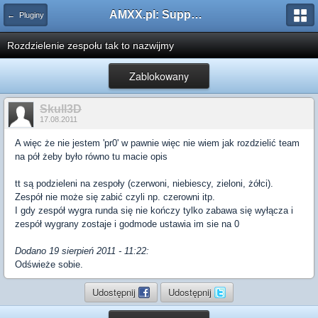
AMXX.pl: Support AMX Mod X i SourceMod
← Pluginy
Rozdzielenie zespołu tak to nazwijmy
Zablokowany
Skull3D
17.08.2011
A więc że nie jestem 'pr0' w pawnie więc nie wiem jak rozdzielić team
na pół żeby było równo tu macie opis
tt są podzieleni na zespoły (czerwoni, niebiescy, zieloni, żółci).
Zespół nie może się zabić czyli np. czerowni itp.
I gdy zespół wygra runda się nie kończy tylko zabawa się wyłącza i
zespół wygrany zostaje i godmode ustawia im sie na 0
Dodano 19 sierpień 2011 - 11:22:
Odświeże sobie.
Udostępnij
Udostępnij