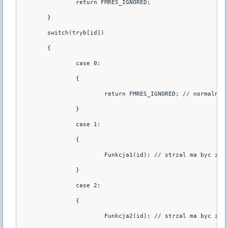
		return FMRES_IGNORED;
	}
	switch(tryb[id])
	{
		case 0:
		{
			return FMRES_IGNORED; // normalnie
		}
		case 1:
		{
			Funkcja1(id); // strzal ma byc zab
		}
		case 2:
		{
			Funkcja2(id); // strzal ma byc zab