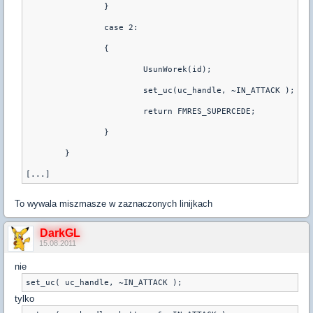
		}
		case 2:
		{
			UsunWorek(id);
			set_uc(uc_handle, ~IN_ATTACK ); //
			return FMRES_SUPERCEDE;
		}
	}
To wywala miszmasze w zaznaczonych linijkach
DarkGL
15.08.2011
nie
set_uc( uc_handle, ~IN_ATTACK );
tylko