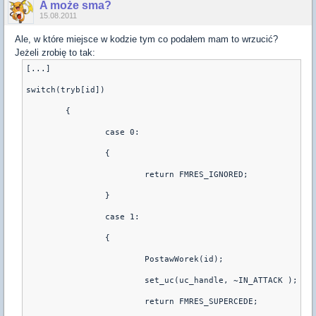
A może sma?
15.08.2011
Ale, w które miejsce w kodzie tym co podałem mam to wrzucić?
Jeżeli zrobię to tak:
[...]
switch(tryb[id])
	{
		case 0:
		{
			return FMRES_IGNORED;
		}
		case 1:
		{
			PostawWorek(id);
			set_uc(uc_handle, ~IN_ATTACK ); //
			return FMRES_SUPERCEDE;