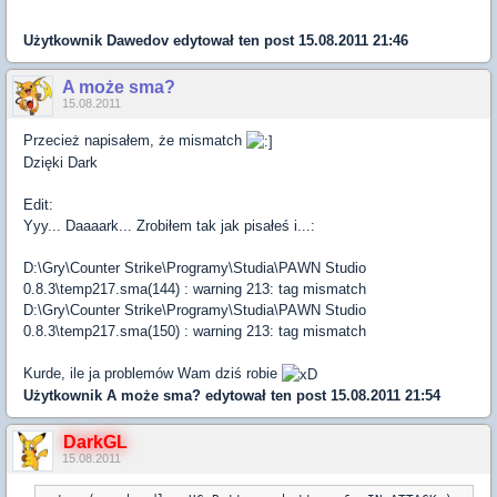
Użytkownik
Dawedov
edytował ten post 15.08.2011 21:46
A może sma?
15.08.2011
Przecież napisałem, że mismatch
Dzięki Dark
Edit:
Yyy... Daaaark... Zrobiłem tak jak pisałeś i...:
D:\Gry\Counter Strike\Programy\Studia\PAWN Studio
0.8.3\temp217.sma(144) : warning 213: tag mismatch
D:\Gry\Counter Strike\Programy\Studia\PAWN Studio
0.8.3\temp217.sma(150) : warning 213: tag mismatch
Kurde, ile ja problemów Wam dziś robie
Użytkownik
A może sma?
edytował ten post 15.08.2011 21:54
DarkGL
15.08.2011