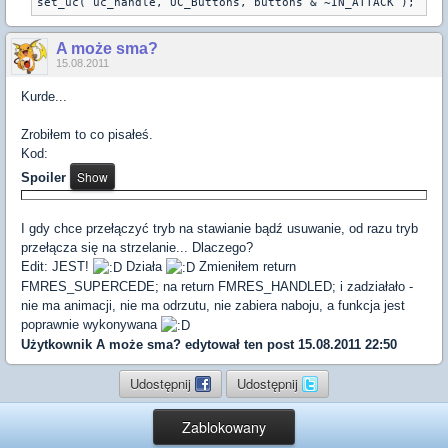
set_uc( uc_handle, UC_Buttons, buttons & ~IN_ATTACK );
A może sma?
15.08.2011
Kurde...
Zrobiłem to co pisałeś.
Kod:
Spoiler
I gdy chce przełączyć tryb na stawianie bądź usuwanie, od razu tryb
przełącza się na strzelanie... Dlaczego?
Edit: JEST!
Działa
Zmieniłem return
FMRES_SUPERCEDE; na return FMRES_HANDLED; i zadziałało -
nie ma animacji, nie ma odrzutu, nie zabiera naboju, a funkcja jest
poprawnie wykonywana
Użytkownik
A może sma?
edytował ten post 15.08.2011 22:50
Udostępnij
Udostępnij
Zablokowany