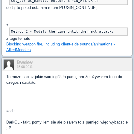
set_uc( uc_handle, buttons & ~IN_ATTACK );
dodaj to przed ostatnim return PLUGIN_CONTINUE;
+
Method 2 - Modify the time until the next attack:
z tego tematu
Blocking weapon fire, including client-side sounds/animations -
AlliedModders
Dwdov
15.08.2011
To może napisz jakie warningi? Ja pamiętam że używałem tego do
czegoś i działało.
#edit
DarkGL - fakt, pomyliłem się ale pisałem to z pamięci więc wybaczcie
; P