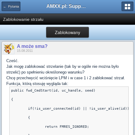
AMXX.pl: Support AMX Mod X i SourceMod
← Pytania
Zablokowanie strzału
Zablokowany
A może sma?
15.08.2011
Cześć.
Jak mogę zablokować strzelanie (tak by w ogóle nie można było
strzelić) po spełnieniu określonego warunku?
Chcę przechwycić wciśnięcie LPM i w case 1 i 2 zablokować strzał.
Funkcja, którą stosuję wygląda tak:
public fwd_CmdStart(id, uc_handle, seed)
{
	if(!is_user_connected(id) || !is_user_alive(id)) 
	{
		return FMRES_IGNORED;