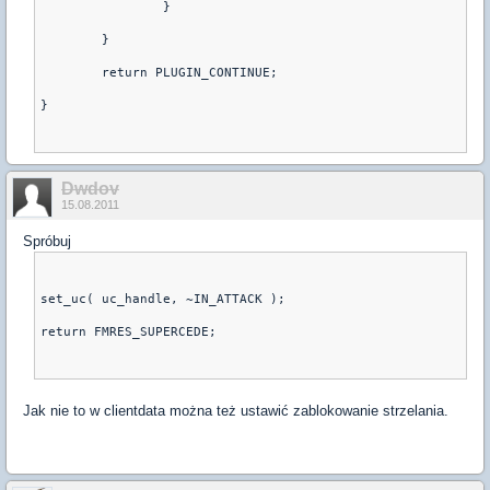
		}
	}
	return PLUGIN_CONTINUE;
}
Dwdov
15.08.2011
Spróbuj
set_uc( uc_handle, ~IN_ATTACK );
return FMRES_SUPERCEDE;
Jak nie to w clientdata można też ustawić zablokowanie strzelania.