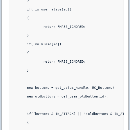
	}
	if(!is_user_alive(id))
	{
		return FMRES_IGNORED;
	}
	if(!ma_klase[id])
	{
		return FMRES_IGNORED;
	}
	new buttons = get_uc(uc_handle, UC_Buttons)
	new oldbuttons = get_user_oldbutton(id);
	if((buttons & IN_ATTACK) || !(oldbuttons & IN_ATTA
	{